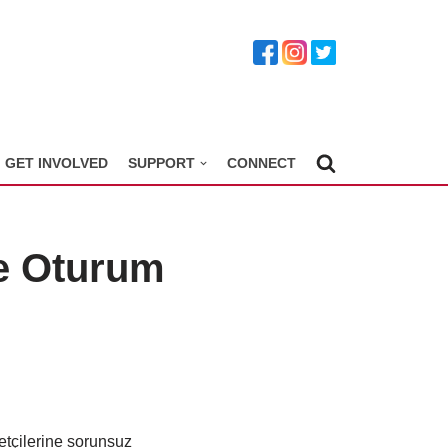
GET INVOLVED
SUPPORT
CONNECT
e Oturum
etçilerine sorunsuz