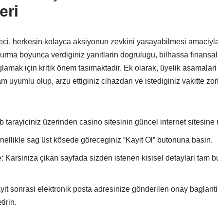
eri
eci, herkesin kolayca aksiyonun zevkini yasayabilmesi amaciyla
durma boyunca verdiginiz yanitlarin dogrulugu, bilhassa finansa
mak için kritik önem tasimaktadir. Ek olarak, üyelik asamalari 
am uyumlu olup, arzu ettiginiz cihazdan ve istediginiz vakitte 
 tarayiciniz üzerinden casino sitesinin güncel internet sitesine 
nellikle sag üst kösede göreceginiz “Kayit Ol” butonuna basin.
e: Karsiniza çikan sayfada sizden istenen kisisel detaylari tam bu
it sonrasi elektronik posta adresinize gönderilen onay baglant
tirin.