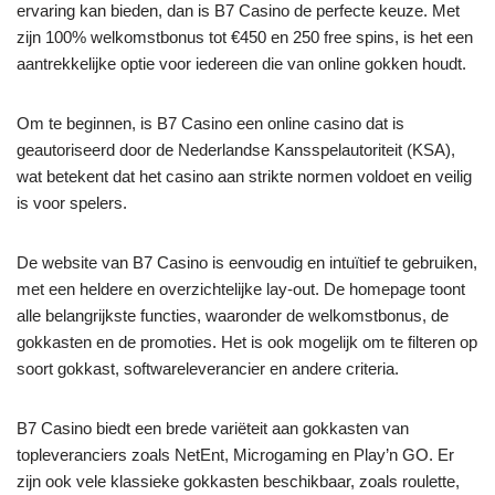
ervaring kan bieden, dan is B7 Casino de perfecte keuze. Met
zijn 100% welkomstbonus tot €450 en 250 free spins, is het een
aantrekkelijke optie voor iedereen die van online gokken houdt.
Om te beginnen, is B7 Casino een online casino dat is
geautoriseerd door de Nederlandse Kansspelautoriteit (KSA),
wat betekent dat het casino aan strikte normen voldoet en veilig
is voor spelers.
De website van B7 Casino is eenvoudig en intuïtief te gebruiken,
met een heldere en overzichtelijke lay-out. De homepage toont
alle belangrijkste functies, waaronder de welkomstbonus, de
gokkasten en de promoties. Het is ook mogelijk om te filteren op
soort gokkast, softwareleverancier en andere criteria.
B7 Casino biedt een brede variëteit aan gokkasten van
topleveranciers zoals NetEnt, Microgaming en Play’n GO. Er
zijn ook vele klassieke gokkasten beschikbaar, zoals roulette,