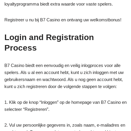
loyaltyprogramma biedt extra waarde voor vaste spelers.
Registreer u nu bij B7 Casino en ontvang uw welkomstbonus!
Login and Registration
Process
B7 Casino biedt een eenvoudig en veilig inlogproces voor alle
spelers. Als u al een account hebt, kunt u zich inloggen met uw
gebruikersnaam en wachtwoord. Als u nog geen account hebt,
kunt u zich registreren door de volgende stappen te volgen:
1. Klik op de knop “Inloggen” op de homepage van B7 Casino en
selecteer “Registreren”.
2. Vul uw persoonlijke gegevens in, zoals naam, e-mailadres en