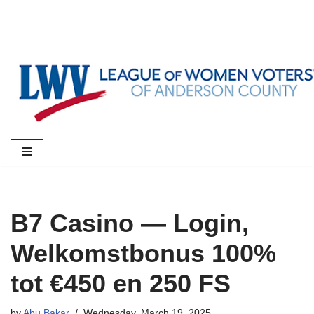
Skip
to
content
B7 Casino — Login,
Welkomstbonus 100%
tot €450 en 250 FS
by
Abu Bakar
Wednesday, March 19, 2025