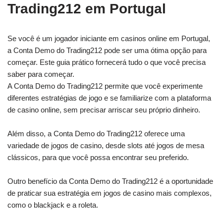
Trading212 em Portugal
Se você é um jogador iniciante em casinos online em Portugal,
a Conta Demo do Trading212 pode ser uma ótima opção para
começar. Este guia prático fornecerá tudo o que você precisa
saber para começar.
A Conta Demo do Trading212 permite que você experimente
diferentes estratégias de jogo e se familiarize com a plataforma
de casino online, sem precisar arriscar seu próprio dinheiro.
Além disso, a Conta Demo do Trading212 oferece uma
variedade de jogos de casino, desde slots até jogos de mesa
clássicos, para que você possa encontrar seu preferido.
Outro benefício da Conta Demo do Trading212 é a oportunidade
de praticar sua estratégia em jogos de casino mais complexos,
como o blackjack e a roleta.