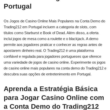
Portugal
Os Jogos de Casino Online Mais Populares na Conta Demo do
Trading212 em Portugal incluem a categoria de slots, com
títulos como Starburst e Book of Dead. Além disso, a oferta
inclui jogos de mesa como a roulette e o blackjack. A demo
permite aos jogadores praticar e conhecer as regras antes de
apostarem dinheiro real. O Trading212 é uma plataforma
confiável e regulada para jogadores portugueses que oferece
uma variedade de jogos de casino online. Experimente os jogos
de casino online mais populares na conta demo do Trading212 e
descubra suas opções de entretenimento em Portugal.
Aprenda a Estratégia Básica
para Jogar Casino Online com
a Conta Demo do Trading212