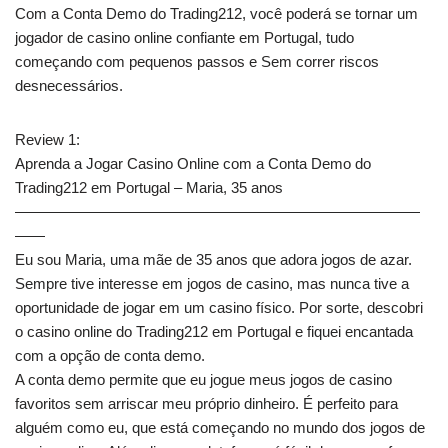
Com a Conta Demo do Trading212, você poderá se tornar um
jogador de casino online confiante em Portugal, tudo
começando com pequenos passos e Sem correr riscos
desnecessários.
Review 1:
Aprenda a Jogar Casino Online com a Conta Demo do
Trading212 em Portugal – Maria, 35 anos
———————————————————————————
——
Eu sou Maria, uma mãe de 35 anos que adora jogos de azar.
Sempre tive interesse em jogos de casino, mas nunca tive a
oportunidade de jogar em um casino físico. Por sorte, descobri
o casino online do Trading212 em Portugal e fiquei encantada
com a opção de conta demo.
A conta demo permite que eu jogue meus jogos de casino
favoritos sem arriscar meu próprio dinheiro. É perfeito para
alguém como eu, que está começando no mundo dos jogos de