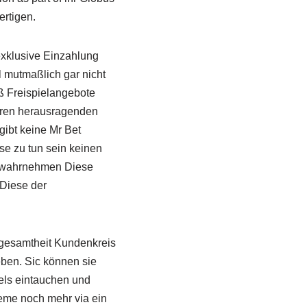
ertigen.
exklusive Einzahlung
l mutmaßlich gar nicht
oß Freispielangebote
eren herausragenden
gibt keine Mr Bet
e zu tun sein keinen
, wahrnehmen Diese
Diese der
e gesamtheit Kundenkreis
ben. Sic können sie
els eintauchen und
eme noch mehr via ein