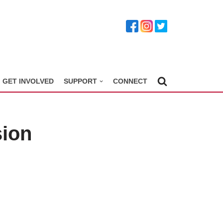
GET INVOLVED
SUPPORT
CONNECT
sion