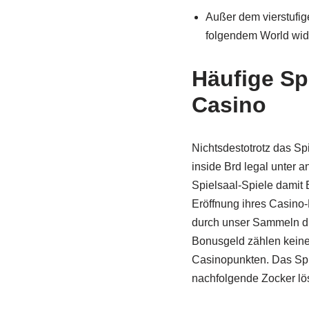
Außer dem vierstufi
folgendem World wide
Häufige Sp
Casino
Nichtsdestotrotz das Spi
inside Brd legal unter 
Spielsaal-Spiele damit
Eröffnung ihres Casino
durch unser Sammeln du
Bonusgeld zählen keine
Casinopunkten. Das Spie
nachfolgende Zocker lö