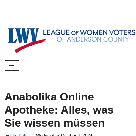
Skip
to
content
Anabolika Online
Apotheke: Alles, was
Sie wissen müssen
by
Abu Bakar
Wednesday, October 2, 2024