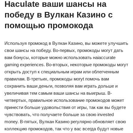
Наculate ваши шансы на
победу в Вулкан Казино с
помощью промокода
Используя промокод в Вулкан Казино, вы можете улучшить
свои шансы на победу. Во-первых, промокоды могут дать
вам бонусы, которые можно использовать наiaccurate
gaming experiences. Во-вторых, некоторые промокоды могут
открыть доступ к специальным играм или облегченным
правилам. В-третьих, промокоды могуt помочь вам
сохранить ваши деньги, позволяя вам играть дольше и
увеличивая тем самым ваши шансы на выигрыш. В-
четвертых, правильное использование промокодов может
принести больше удовольствия от игры, так как вы будете
чувствовать, что получаете больше за свою invested
money. В-пятых, Вулкан Казино регулярно обновляет свою
коллекцию промокодов, так что у вас всегда будут новые