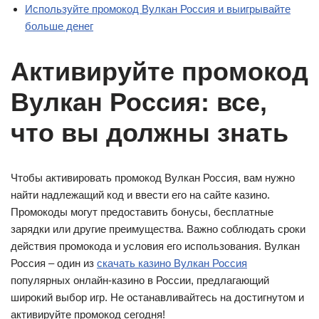
Используйте промокод Вулкан Россия и выигрывайте
больше денег
Активируйте промокод
Вулкан Россия: все,
что вы должны знать
Чтобы активировать промокод Вулкан Россия, вам нужно
найти надлежащий код и ввести его на сайте казино.
Промокоды могут предоставить бонусы, бесплатные
зарядки или другие преимущества. Важно соблюдать сроки
действия промокода и условия его использования. Вулкан
Россия – один из
скачать казино Вулкан Россия
популярных онлайн-казино в России, предлагающий
широкий выбор игр. Не останавливайтесь на достигнутом и
активируйте промокод сегодня!