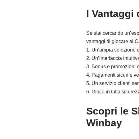
I Vantaggi 
Se stai cercando un’espe
vantaggi di giocare al 
1. Un’ampia selezione di 
2. Un’interfaccia intuiti
3. Bonus e promozioni esc
4. Pagamenti sicuri e vel
5. Un servizio clienti se
6. Gioca in tutta sicure
Scopri le S
Winbay