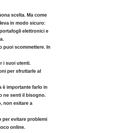
buona scelta. Ma come
leva in modo sicuro:
ortafogli elettronici e
a.
o puoi scommettere. In
i suoi utenti.
i per sfruttarle al
 è importante farlo in
ne senti il bisogno.
, non esitare a
o per evitare problemi
ioco online.