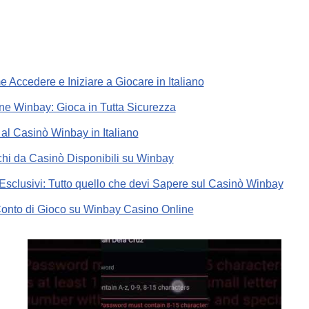
Accedere e Iniziare a Giocare in Italiano
ne Winbay: Gioca in Tutta Sicurezza
 al Casinò Winbay in Italiano
ochi da Casinò Disponibili su Winbay
sclusivi: Tutto quello che devi Sapere sul Casinò Winbay
Conto di Gioco su Winbay Casino Online