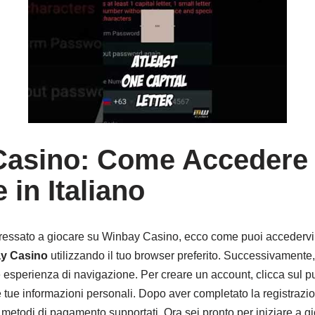
asino: Come Accedere e
 in Italiano
nteressato a giocare su Winbay Casino, ecco come puoi accedervi e
y Casino
utilizzando il tuo browser preferito. Successivamente,
e esperienza di navigazione. Per creare un account, clicca sul pu
 tue informazioni personali. Dopo aver completato la registrazio
i metodi di pagamento supportati. Ora sei pronto per iniziare a g