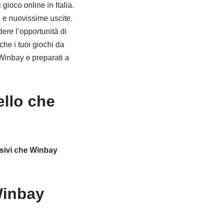
gioco online in Italia.
i e nuovissime uscite.
ere l’opportunità di
che i tuoi giochi da
 Winbay e preparati a
ello che
sivi
che Winbay
Winbay