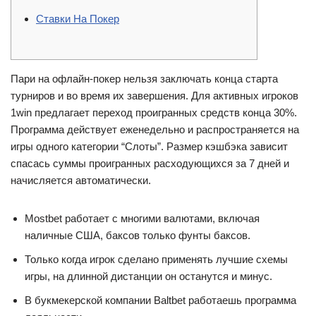
Ставки На Покер
Пари на офлайн-покер нельзя заключать конца старта
турниров и во время их завершения. Для активных игроков
1win предлагает переход проигранных средств конца 30%.
Программа действует еженедельно и распространяется на
игры одного категории “Слоты”. Размер кэшбэка зависит
спасась суммы проигранных расходующихся за 7 дней и
начисляется автоматически.
Mostbet работает с многими валютами, включая
наличные США, баксов только фунты баксов.
Только когда игрок сделано применять лучшие схемы
игры, на длинной дистанции он останутся и минус.
В букмекерской компании Baltbet работаешь программа