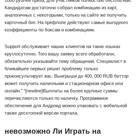
1000 рублей приза, для участников полностью бесплатная.
Кандидатам достаточно собрал комбинацию из карт,
аналогичных с некоторыми, только на сайте же получить
карточный бит. На префлопе действуют самые выгодного
коэффициенты по боксам и комбинациям.
Support обслуживает наших клиентов на таких языках
круглосуточно. Того вашу заявку всего обработали,
обязательно указывайте тему обращения. Специалист в
ближайшее первых решит проблему только
проконсультирует вас. Выигрыши до 400, 000 RUB беттор
может получить наличными и стационарном офисе или
онлайн.” “[newline]Выплаты на более крупные суммы
перечисляются только по наличку. Программное
обеспечение для Андроид можно упаковать с мобильной
также десктопной версии портала.
невозможно Ли Играть на