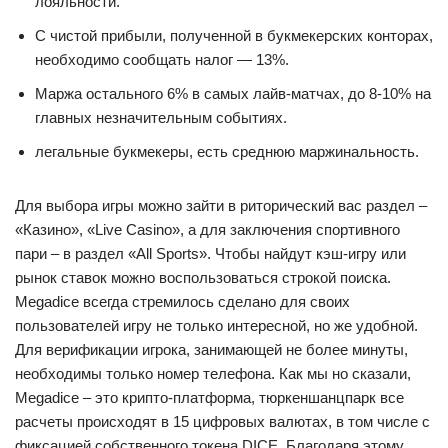
лояльности.
С чистой прибыли, полученной в букмекерских конторах,
необходимо сообщать налог — 13%.
Маржа остального 6% в самых лайв-матчах, до 8-10% на
главных незначительным событиях.
легальные букмекеры, есть среднюю маржинальность.
Для выбора игры можно зайти в риторический вас раздел –
«Казино», «Live Casino», а для заключения спортивного
пари – в раздел «All Sports». Чтобы найдут кэш-игру или
рынок ставок можно воспользоваться строкой поиска.
Megadice всегда стремилось сделано для своих
пользователей игру не только интересной, но же удобной.
Для верификации игрока, занимающей не более минуты,
необходимы только номер телефона. Как мы но сказали,
Megadice – это крипто-платформа, тюркеншанцпарк все
расчеты происходят в 15 цифровых валютах, в том числе с
фиксацией собственного токена DICE. Благодаря этому