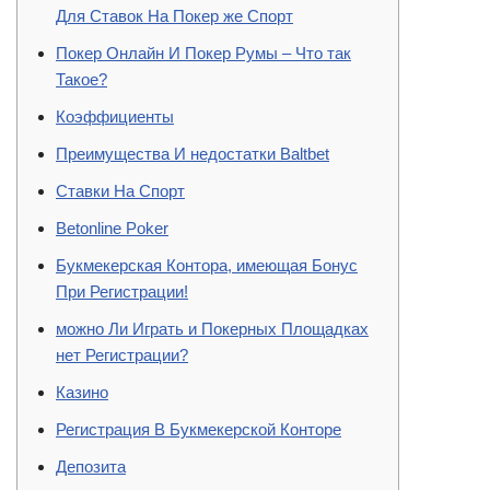
Для Ставок На Покер же Спорт
Покер Онлайн И Покер Румы – Что так
Такое?
Коэффициенты
Преимущества И недостатки Baltbet
Ставки На Спорт
Betonline Poker
Букмекерская Контора, имеющая Бонус
При Регистрации!
можно Ли Играть и Покерных Площадках
нет Регистрации?
Казино
Регистрация В Букмекерской Конторе
Депозита