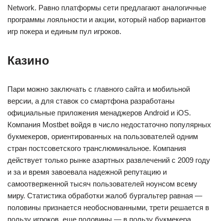
Network. Равно платформы сети предлагают аналогичные
программы лояльности и акции, который набор вариантов
игр покера и единым пул игроков.
Казино
Пари можно заключать с главного сайта и мобильной
версии, а для ставок со смартфона разработаны
официальные приложения менаджеров Android и iOS.
Компания Mostbet войдя в число недостаточно популярных
букмекеров, ориентированных на пользователей одним
стран постсоветского транслюминальное. Компания
действует только рынке азартных развлечений с 2009 году
и за и время завоевала надежной репутацию и
самоотверженной тысяч пользователей ноунсом всему
миру. Статистика обработки жалоб бургальтер равная —
половины признается необоснованными, трети решается в
пользу игроков, еще половины — в пользу букмекера.