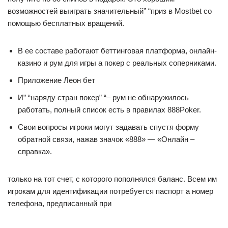
возможностей выиграть значительный” “приз в Mostbet со
помощью бесплатных вращений.
В ее составе работают беттинговая платформа, онлайн-
казино и рум для игры а покер с реальных соперниками.
Приложение Леон бет
И” “наряду стран покер” “– рум не обнаружилось
работать, полный список есть в правилах 888Poker.
Свои вопросы игроки могут задавать спустя форму
обратной связи, нажав значок «888» — «Онлайн –
справка».
только на тот счет, с которого пополнялся баланс. Всем им
игрокам для идентификации потребуется паспорт а номер
телефона, предписанный при