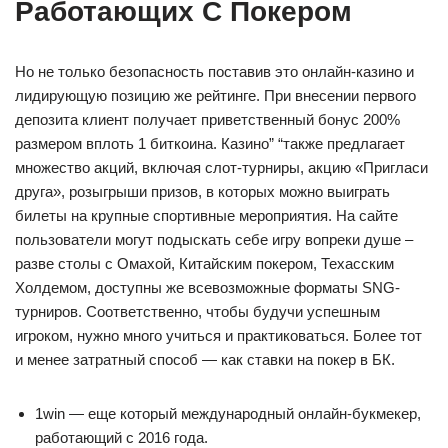
Работающих С Покером
Но не только безопасность поставив это онлайн-казино и
лидирующую позицию же рейтинге. При внесении первого
депозита клиент получает приветственный бонус 200%
размером вплоть 1 биткоина. Казино” “также предлагает
множество акций, включая слот-турниры, акцию «Пригласи
друга», розыгрыши призов, в которых можно выиграть
билеты на крупные спортивные мероприятия. На сайте
пользователи могут подыскать себе игру вопреки душе –
разве столы с Омахой, Китайским покером, Техасским
Холдемом, доступны же всевозможные форматы SNG-
турниров. Соответственно, чтобы будучи успешным
игроком, нужно много учиться и практиковаться. Более тот
и менее затратный способ — как ставки на покер в БК.
1win — еще который международный онлайн-букмекер,
работающий с 2016 года.