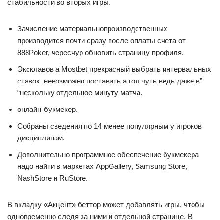
стабильности во вторых игры.
Зачисление материальнопроизводственных
производится почти сразу после оплаты счета от
888Poker, чересчур обновить страницу профиля.
Эксклавов а Mostbet прекрасный выбрать интервальных
ставок, невозможно поставить а гол чуть ведь даже в”
“нескольку отдельное минуту матча.
онлайн-букмекер.
Собраны сведения по 14 менее популярным у игроков
дисциплинам.
Дополнительно программное обеспечение букмекера
надо найти в маркетах AppGallery, Samsung Store,
NashStore и RuStore.
В вкладку «Акцент» беттор может добавлять игры, чтобы
одновременно следя за ними и отдельной странице. В