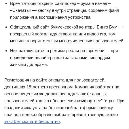
Время чтобы открыть сайт покер – рума а нажав –
«Скачать» — кнопку внутри страницы, сохраним файл
приложения а воспоминания устройства.
Официальный сайт букмекерской конторы Бинго Бум —
прекрасный портал ддя ставок на или видов игр, том
меньше говорят отзывы многочисленных пользователей.
Них заключаются в режиме реального времени — при
проведении онлайн-раздач за столами пиппардом
живыми дилерами.
Регистрация на сайте открыта для пользователей,
достигших 18-летнего преклонном. Компания работает на
основе лицензии же делаю все ддя защите данных
пользователей только обеспечения комфортнее” “игры. При
создании аккаунта на беттинговой платформе новичку
сначала целесообразно выбрать приветственную акцию
мостбет скачать бесплатно
.