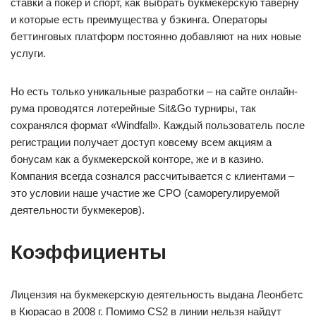
ставки а покер и спорт, как выбрать букмекерскую таверну
и которые есть преимущества у бэкинга. Операторы
беттинговых платформ постоянно добавляют на них новые
услуги.
Но есть только уникальные разработки – на сайте онлайн-
рума проводятся лотерейные Sit&Go турниры, так
сохранялся формат «Windfall». Каждый пользователь после
регистрации получает доступ ковсему всем акциям а
бонусам как а букмекерской конторе, же и в казино.
Компания всегда сознался рассчитывается с клиентами –
это условии наше участие же СРО (саморегулируемой
деятельности букмекеров).
Коэффициенты
Лицензия на букмекерскую деятельность выдана Леонбетс
в Кюрасао в 2008 г. Помимо CS2 в линии нельзя найдут