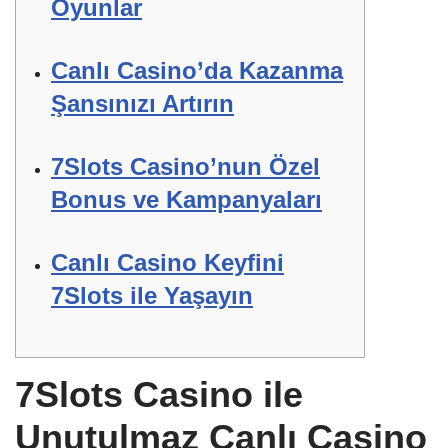
Oyunlar
Canlı Casino’da Kazanma
Şansınızı Artırın
7Slots Casino’nun Özel
Bonus ve Kampanyaları
Canlı Casino Keyfini
7Slots ile Yaşayın
7Slots Casino ile
Unutulmaz Canlı Casino