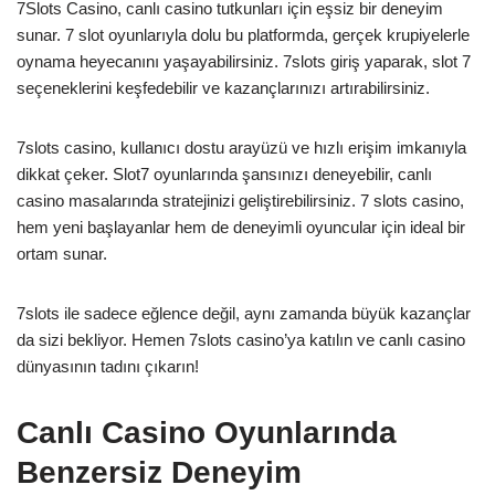
7Slots Casino, canlı casino tutkunları için eşsiz bir deneyim
sunar. 7 slot oyunlarıyla dolu bu platformda, gerçek krupiyelerle
oynama heyecanını yaşayabilirsiniz. 7slots giriş yaparak, slot 7
seçeneklerini keşfedebilir ve kazançlarınızı artırabilirsiniz.
7slots casino, kullanıcı dostu arayüzü ve hızlı erişim imkanıyla
dikkat çeker. Slot7 oyunlarında şansınızı deneyebilir, canlı
casino masalarında stratejinizi geliştirebilirsiniz. 7 slots casino,
hem yeni başlayanlar hem de deneyimli oyuncular için ideal bir
ortam sunar.
7slots ile sadece eğlence değil, aynı zamanda büyük kazançlar
da sizi bekliyor. Hemen 7slots casino’ya katılın ve canlı casino
dünyasının tadını çıkarın!
Canlı Casino Oyunlarında
Benzersiz Deneyim