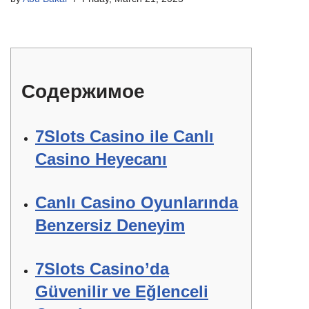
Содержимое
7Slots Casino ile Canlı
Casino Heyecanı
Canlı Casino Oyunlarında
Benzersiz Deneyim
7Slots Casino’da
Güvenilir ve Eğlenceli