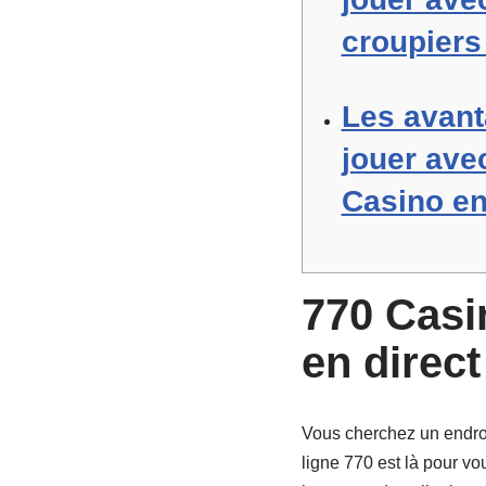
croupiers
Les avant
jouer ave
Casino en
770 Casi
en direct
Vous cherchez un endroi
ligne 770 est là pour vo