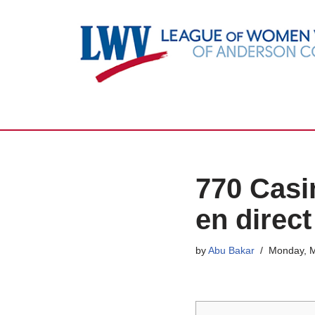
Skip
to
content
770 Casi
en direct
by
Abu Bakar
Monday, M