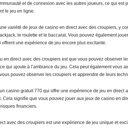
mmunauté et de connexion avec les autres joueurs, ce qui est p
t le jeu en ligne.
e variété de jeux de casino en direct avec des croupiers, y com
lackjack, le roulette et le baccarat. Vous pouvez également jou
i offrent une expérience de jeu encore plus excitante.
u en direct avec des croupiers est que vous pouvez observer le
, ce qui ajoute à l’ambiance du jeu. Cela peut également vous ai
vous pouvez observer les croupiers et apprendre de leurs techn
 un casino gratuit 770 qui offre une expérience de jeu en direct
. Cela signifie que vous pouvez jouer aux jeux de casino en dir
risques financiers.
ect avec des croupiers est une expérience de jeu unique et excit