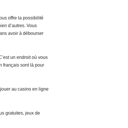
s offre la possibilité
 bien d’autres. Vous
ans avoir à débourser
 C’est un endroit où vous
n français sont là pour
 jouer au casino en ligne
s gratuites, jeux de