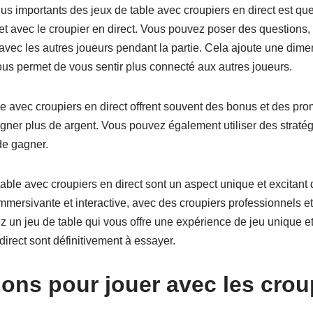
us importants des jeux de table avec croupiers en direct est qu
 et avec le croupier en direct. Vous pouvez poser des questions
avec les autres joueurs pendant la partie. Cela ajoute une dime
ous permet de vous sentir plus connecté aux autres joueurs.
le avec croupiers en direct offrent souvent des bonus et des pro
gner plus de argent. Vous pouvez également utiliser des stratég
de gagner.
able avec croupiers en direct sont un aspect unique et excitant d
mmersivante et interactive, avec des croupiers professionnels e
 un jeu de table qui vous offre une expérience de jeu unique et 
direct sont définitivement à essayer.
ions pour jouer avec les crou