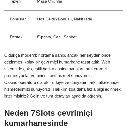
Tipleri
Masa Oyunları
Bonuslar
Hoş Geldin Bonusu, Nakit İade
Destek
E-posta, Canlı Sohbet
Oldukça modernbir ortama sahip, ancak her şeyden önce
gezinmesi kolay bir çevrimiçi kumarhane tasarladık. Web
sitemizde çok çeşitli harika casino oyunları, mükemmel
promosyonlar ve birinci sınıf hizmet sunuyoruz.
Casino operatörü olarak Türkiye ve dünyanın farklı ülkelerinde
hizmetlerimizi sunuyoruz. Hakkımızda daha fazla bilgi edinmek
ister misiniz? Gelin ve tüm detayları aşağıda öğrenin.
Neden 7Slots çevrimiçi
kumarhanesinde