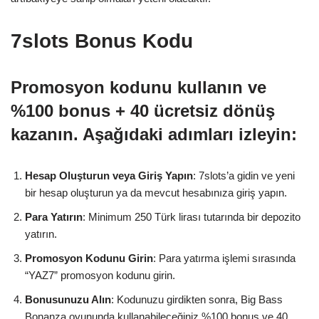
7slots Bonus Kodu
Promosyon kodunu kullanın ve
%100 bonus + 40 ücretsiz dönüş
kazanın. Aşağıdaki adımları izleyin:
Hesap Oluşturun veya Giriş Yapın
: 7slots’a gidin ve yeni
bir hesap oluşturun ya da mevcut hesabınıza giriş yapın.
Para Yatırın
: Minimum 250 Türk lirası tutarında bir depozito
yatırın.
Promosyon Kodunu Girin
: Para yatırma işlemi sırasında
“YAZ7” promosyon kodunu girin.
Bonusunuzu Alın
: Kodunuzu girdikten sonra, Big Bass
Bonanza oyununda kullanabileceğiniz %100 bonus ve 40