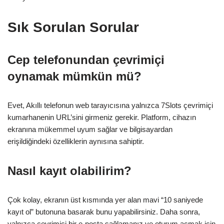
Sık Sorulan Sorular
Cep telefonundan çevrimiçi
oynamak mümkün mü?
Evet, Akıllı telefonun web tarayıcısına yalnızca 7Slots çevrimiçi
kumarhanenin URL’sini girmeniz gerekir. Platform, cihazın
ekranına mükemmel uyum sağlar ve bilgisayardan
erişildiğindeki özelliklerin aynısına sahiptir.
Nasıl kayıt olabilirim?
Çok kolay, ekranın üst kısmında yer alan mavi “10 saniyede
kayıt ol” butonuna basarak bunu yapabilirsiniz. Daha sonra,
yalnızca çevrimiçi bir e-posta sağlamanız ve oturum açmak için