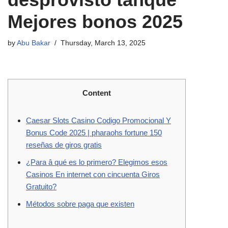
Mejores bonos 2025
by
Abu Bakar
Thursday, March 13, 2025
Content
Caesar Slots Casino Codigo Promocional Y
Bonus Code 2025 | pharaohs fortune 150
reseñas de giros gratis
¿Para â qué es lo primero? Elegimos esos
Casinos En internet con cincuenta Giros
Gratuito?
Métodos sobre paga que existen