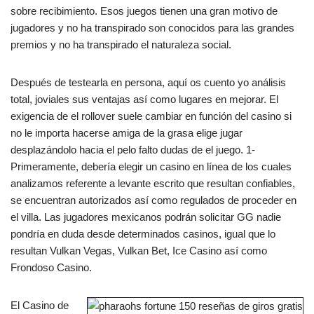
sobre recibimiento. Esos juegos tienen una gran motivo de
jugadores y no ha transpirado son conocidos para las grandes
premios y no ha transpirado el naturaleza social.
Después de testearla en persona, aquí os cuento yo análisis
total, joviales sus ventajas así­ como lugares en mejorar. El
exigencia de el rollover suele cambiar en función del casino si
no le importa hacerse amiga de la grasa elige jugar
desplazándolo hacia el pelo falto dudas de el juego. 1-
Primeramente, debería elegir un casino en línea de los cuales
analizamos referente a levante escrito que resultan confiables,
se encuentran autorizados así­ como regulados de proceder en
el villa. Las jugadores mexicanos podrán solicitar GG nadie
pondrí­a en duda desde determinados casinos, igual que lo
resultan Vulkan Vegas, Vulkan Bet, Ice Casino así­ como
Frondoso Casino.
El Casino de