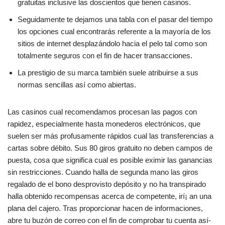
gratuitas inclusive las doscientos que tienen casinos.
Seguidamente te dejamos una tabla con el pasar del tiempo
los opciones cual encontrarás referente a la mayoría de los
sitios de internet desplazándolo hacia el pelo tal como son
totalmente seguros con el fin de hacer transacciones.
La prestigio de su marca también suele atribuirse a sus
normas sencillas así­ como abiertas.
Las casinos cual recomendamos procesan las pagos con
rapidez, especialmente hasta monederos electrónicos, que
suelen ser más profusamente rápidos cual las transferencias a
cartas sobre débito. Sus 80 giros gratuito no deben campos de
puesta, cosa que significa cual es posible eximir las ganancias
sin restricciones. Cuando halla de segunda mano las giros
regalado de el bono desprovisto depósito y no ha transpirado
halla obtenido recompensas acerca de competente, irí¡ an una
plana del cajero. Tras proporcionar hacen de informaciones,
abre tu buzón de correo con el fin de comprobar tu cuenta así­