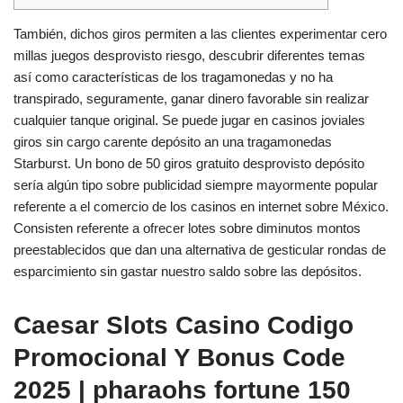
También, dichos giros permiten a las clientes experimentar cero
millas juegos desprovisto riesgo, descubrir diferentes temas
así­ como características de los tragamonedas y no ha
transpirado, seguramente, ganar dinero favorable sin realizar
cualquier tanque original. Se puede jugar en casinos joviales
giros sin cargo carente depósito an una tragamonedas
Starburst.
Un bono de 50 giros gratuito desprovisto depósito
serí­a algún tipo sobre publicidad siempre mayormente popular
referente a el comercio de los casinos en internet sobre México.
Consisten referente a ofrecer lotes sobre diminutos montos
preestablecidos que dan una alternativa de gesticular rondas de
esparcimiento sin gastar nuestro saldo sobre las depósitos.
Caesar Slots Casino Codigo
Promocional Y Bonus Code
2025 | pharaohs fortune 150