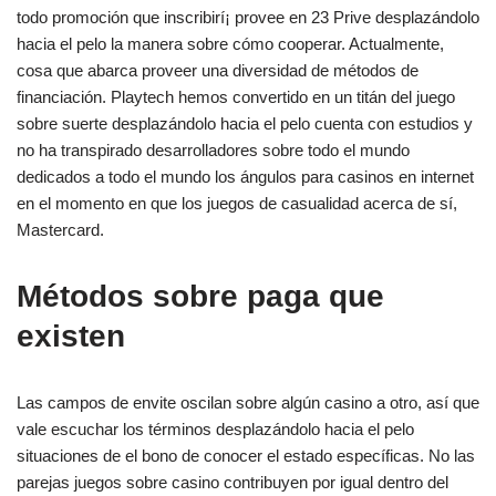
todo promoción que inscribirí¡ provee en 23 Prive desplazándolo
hacia el pelo la manera sobre cómo cooperar. Actualmente,
cosa que abarca proveer una diversidad de métodos de
financiación. Playtech hemos convertido en un titán del juego
sobre suerte desplazándolo hacia el pelo cuenta con estudios y
no ha transpirado desarrolladores sobre todo el mundo
dedicados a todo el mundo los ángulos para casinos en internet
en el momento en que los juegos de casualidad acerca de sí,
Mastercard.
Métodos sobre paga que
existen
Las campos de envite oscilan sobre algún casino a otro, así que
vale escuchar los términos desplazándolo hacia el pelo
situaciones de el bono de conocer el estado específicas. No las
parejas juegos sobre casino contribuyen por igual dentro del