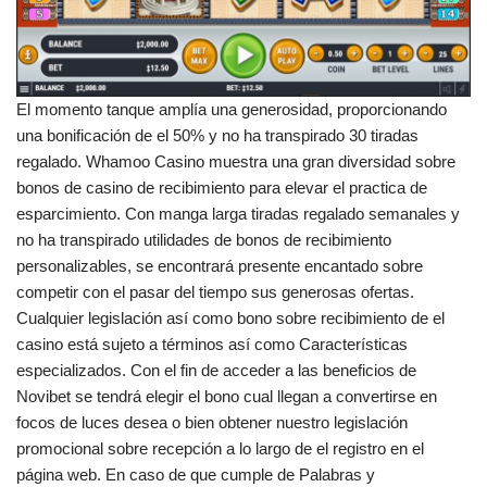
El momento tanque amplía una generosidad, proporcionando
una bonificación de el 50% y no ha transpirado 30 tiradas
regalado. Whamoo Casino muestra una gran diversidad sobre
bonos de casino de recibimiento para elevar el practica de
esparcimiento. Con manga larga tiradas regalado semanales y
no ha transpirado utilidades de bonos de recibimiento
personalizables, se encontrará presente encantado sobre
competir con el pasar del tiempo sus generosas ofertas.
Cualquier legislación así­ como bono sobre recibimiento de el
casino está sujeto a términos así­ como Características
especializados. Con el fin de acceder a las beneficios de
Novibet se tendrá elegir el bono cual llegan a convertirse en
focos de luces desea o bien obtener nuestro legislación
promocional sobre recepción a lo largo de el registro en el
página web. En caso de que cumple de Palabras y