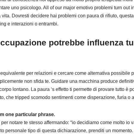
are uno psicologo. All of our major emotivo problemi turn out in
ca vita. Dovresti decidere hai problemi con paura di rifiuto, ques
ting e interazioni o entrambi.
ccupazione potrebbe influenza tu
equivalente per relazioni e cercare come alternativa possibile 
licemente non sfida te. Guidare una macchina produce definiti
orpo lontano. La paura ‘s effetto ti permette di provare tutto è p
ato, che tripped scomodo sentimenti come disperazione, furia o 
m one particular phrase.
 per notare te stesso affermando: “io decidiamo come molto io v
lto personale tipo di questa dichiarazione, prenditi un momento