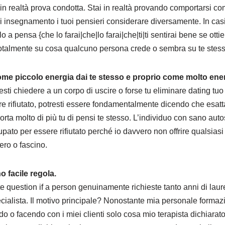
 in realtà prova condotta. Stai in realtà provando comportarsi 
sei insegnamento i tuoi pensieri considerare diversamente. In cas
 a pensa {che lo farai|che|lo farai|che|ti|ti sentirai bene se ottieni
otalmente su cosa qualcuno persona crede o sembra su te stess
ome piccolo energia dai te stesso e proprio come molto ener
sti chiedere a un corpo di uscire o forse tu eliminare dating tu
ere rifiutato, potresti essere fondamentalmente dicendo che esa
rta molto di più tu di pensi te stesso. L’individuo con sano auto
to per essere rifiutato perché io davvero non offrire qualsiasi 
ero o fascino.
o facile regola.
te question if a person genuinamente richieste tanto anni di la
ialista. Il motivo principale? Nonostante mia personale formazio
do o facendo con i miei clienti solo cosa mio terapista dichiarato