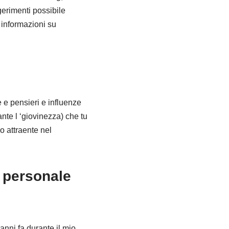
erimenti possibile
 informazioni su
e e pensieri e influenze
nte l ‘giovinezza) che tu
 attraente nel
 personale
nni fa durante il mio