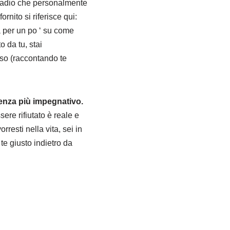
 stadio che personalmente
rnito si riferisce qui:
a per un po ‘ su come
 da tu, stai
sso (raccontando te
tenza più impegnativo.
ere rifiutato è reale e
rresti nella vita, sei in
 te giusto indietro da