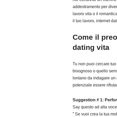
addestramento per divent
lavoro vita o il romanti
il tuo lavoro, internet da
Come il preo
dating vita
Tu non puoi cercare tuo 
bisognoso o quello semp
lontano da indagare un c
potenziale essere rifiut
Suggestion # 1: Perfor
Say questo ad alta voce
” Se vuoi crea la tua mo