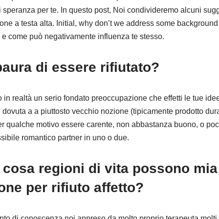
 speranza per te. In questo post, Noi condivideremo alcuni sugg
ione a testa alta. Initial, why don’t we address some background
 e come può negativamente influenza te stesso.
aura di essere rifiutato?
o in realtà un serio fondato preoccupazione che effetti le tue ide
 dovuta a a piuttosto vecchio nozione (tipicamente prodotto dura
 qualche motivo essere carente, non abbastanza buono, o poco
bile romantico partner in uno o due.
cosa regioni di vita possono mia
ne per rifiuto affetto?
to di conoscenza noi appreso da molto proprio terapeuta molti a