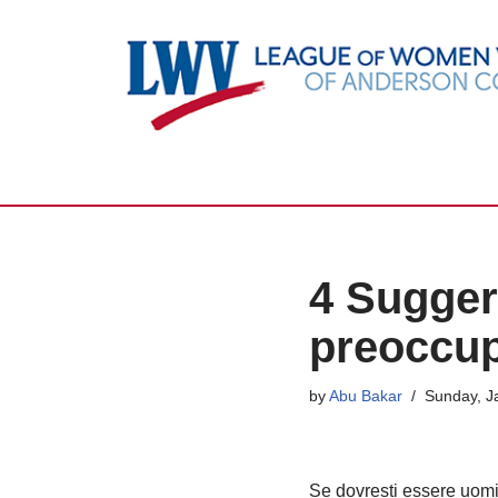
Skip
to
content
4 Sugger
preoccupa
by
Abu Bakar
Sunday, J
Se dovresti essere uomini