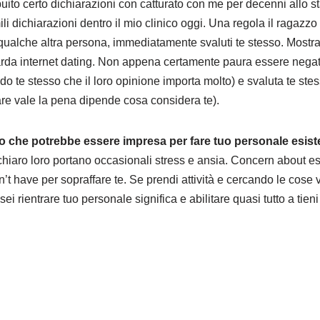
tribuito certo dichiarazioni con catturato con me per decenni allo
li dichiarazioni dentro il mio clinico oggi. Una regola il ragazzo fo
 qualche altra persona, immediatamente svaluti te stesso. Mostr
arda internet dating. Non appena certamente paura essere negato
do te stesso che il loro opinione importa molto) e svaluta te ste
are vale la pena dipende cosa considera te).
lo che potrebbe essere impresa per fare tuo personale esis
chiaro loro portano occasionali stress e ansia. Concern about ess
n’t have per sopraffare te. Se prendi attività e cercando le cose vo
ei rientrare tuo personale significa e abilitare quasi tutto a tieni