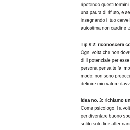
ripetendo questi termini
una paura di rifiuto, e 
insegnando il tuo cervello
autostima non cardine t
Tip # 2: riconoscere c
Ogni volta che non dovre
di il potenziale per ess
persona pensa te fa impo
modo: non sono preoccupa
definire mio valore davv
Idea no. 3: richiamo un
Come psicologo, I a vol
per diventare buono spec
solito solo fine afferman