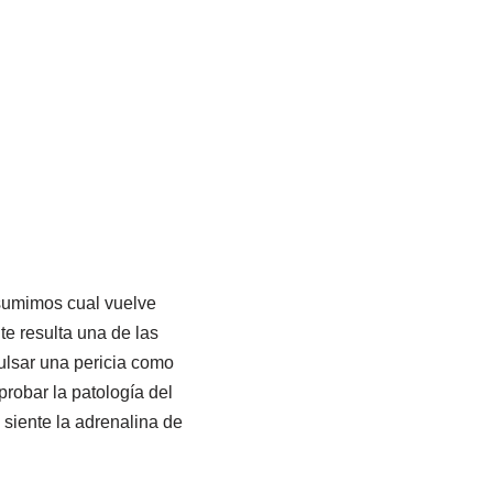
sumimos cual vuelve
e resulta una de las
ulsar una pericia como
robar la patologí­a del
 siente la adrenalina de