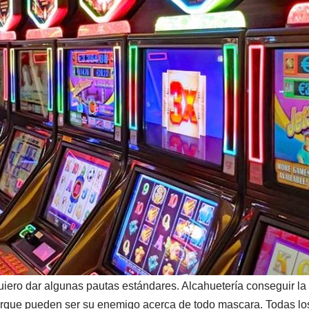
uiero dar algunas pautas estándares. Alcahuetería conseguir la 
rque pueden ser su enemigo acerca de todo mascara. Todas los