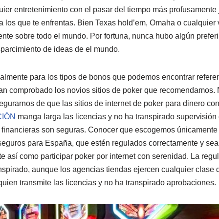
quier entretenimiento con el pasar del tiempo más profusamente
 a los que te enfrentas. Bien Texas hold’em, Omaha o cualquier v
ente sobre todo el mundo. Por fortuna, nunca hubo algún preferi
sparcimiento de ideas de el mundo.
almente para los tipos de bonos que podemos encontrar referen
llan comprobado los novios sitios de poker que recomendamos. 
egurarnos de que las sitios de internet de poker para dinero c
CIÓN
manga larga las licencias y no ha transpirado supervisión
 financieras son seguras. Conocer que escogemos únicamente l
seguros para España, que estén regulados correctamente y sean
e así­ como participar poker por internet con serenidad. La regul
anspirado, aunque los agencias tiendas ejercen cualquier clase 
quien transmite las licencias y no ha transpirado aprobaciones.