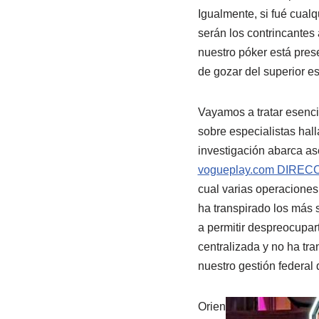
Igualmente, si fué cual
serán los contrincantes
nuestro póker está pres
de gozar del superior e
Vayamos a tratar esenci
sobre especialistas ha
investigación abarca as
vogueplay.com DIREC
cual varias operaciones
ha transpirado los más 
a permitir despreocupart
centralizada y no ha tr
nuestro gestión federal 
Orien