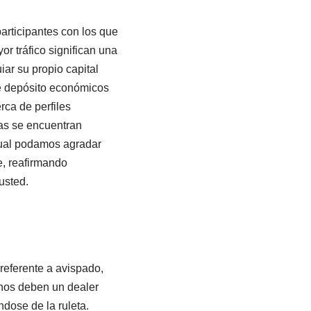
articipantes con los que
or tráfico significan una
ar su propio capital
bre depósito económicos
rca de perfiles
das se encuentran
cual podamos agradar
e, reafirmando
usted.
eferente a avispado,
inos deben un dealer
ndose de la ruleta.