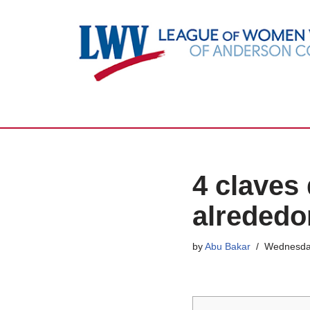
Skip
to
content
4 claves
alrededo
by
Abu Bakar
Wednesda