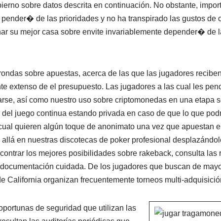
bierno sobre datos descrita en continuación. No obstante, impor
 pender� de las prioridades y no ha transpirado las gustos de c
nar su mejor casa sobre envite invariablemente depender� de 
ondas sobre apuestas, acerca de las que las jugadores reciben
nte extenso de el presupuesto. Las jugadores a las cual les pen
se, así­ como nuestro uso sobre criptomonedas en una etapa s
 del juego continua estando privada en caso de que lo que podrí
cual quieren algún toque de anonimato una vez que apuestan en
allá en nuestras discotecas de poker profesional desplazándolo
ntrar los mejores posibilidades sobre rakeback, consulta las 
 documentación cuidada. De los jugadores que buscan de mayor
e California organizan frecuentemente torneos multi-adquisició
oportunas de seguridad que utilizan las