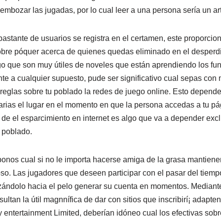
mbozar las jugadas, por lo cual leer a una persona serí­a un ar
stante de usuarios se registra en el certamen, este proporciona
re póquer acerca de quienes quedas eliminado en el desperdic
go que son muy útiles de noveles que están aprendiendo los fu
nte a cualquier supuesto, pude ser significativo cual sepas co
reglas sobre tu poblado la redes de juego online. Esto depende
arias el lugar en el momento en que la persona accedas a tu p
n de el esparcimiento en internet es algo que va a depender exc
 poblado.
bonos cual si no le importa hacerse amiga de la grasa mantien
pso. Las jugadores que deseen participar con el pasar del tie
azándolo hacia el pelo generar su cuenta en momentos. Median
ultan la útil magnnífica de dar con sitios que inscribirí¡ adapte
y entertainment Limited, deberían idóneo cual los efectivas sob