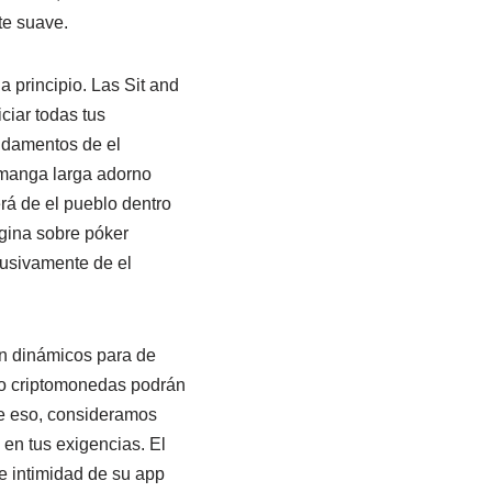
te suave.
 principio. Las Sit and
iar todas tus
ndamentos de el
n manga larga adorno
rá de el pueblo dentro
ágina sobre póker
lusivamente de el
en dinámicos para de
mpo criptomonedas podrán
te eso, consideramos
n en tus exigencias. El
re intimidad de su app