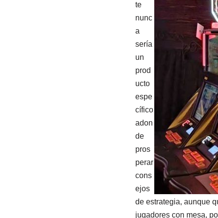
te
nunc
a
serí­a
un
prod
ucto
espe
cífico
adon
de
pros
perar
cons
ejos
de estrategia, aunque q
jugadores con mesa, po