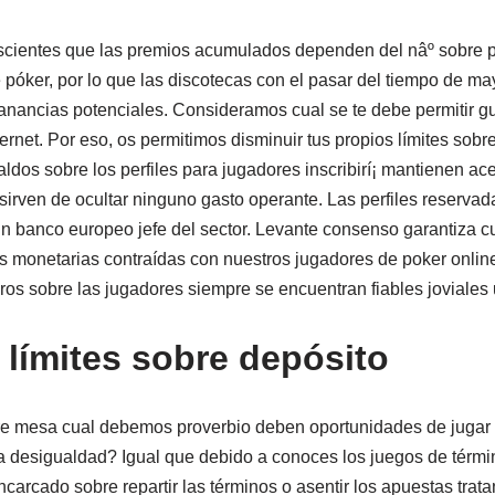
scientes que las premios acumulados dependen del nâº sobre p
 póker, por lo que las discotecas con el pasar del tiempo de may
ancias potenciales. Consideramos cual se te debe permitir gui
nternet. Por eso, os permitimos disminuir tus propios límites so
saldos sobre los perfiles para jugadores inscribirí¡ mantienen ace
sirven de ocultar ninguno gasto operante. Las perfiles reserva
ún banco europeo jefe del sector. Levante consenso garantiza 
s monetarias contraídas con nuestros jugadores de poker onlin
ros sobre las jugadores siempre se encuentran fiables joviales 
límites sobre depósito
re mesa cual debemos proverbio deben oportunidades de jugar r
a desigualdad? Igual que debido a conoces los juegos de térm
carcado sobre repartir las términos o asentir los apuestas trata