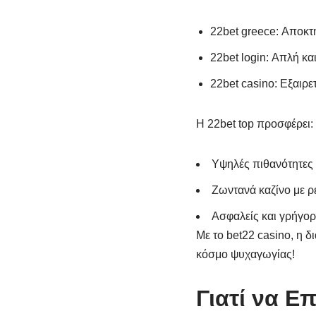
22bet greece: Αποκτή
22bet login: Απλή κα
22bet casino: Εξαιρε
Η 22bet top προσφέρει:
Υψηλές πιθανότητες 
Ζωντανά καζίνο με ρε
Ασφαλείς και γρήγορ
Με το bet22 casino, η 
κόσμο ψυχαγωγίας!
Γιατί να Ε