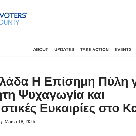
ABOUT
UPDATES
TAKE ACTION
EVENTS
λλάδα Η Επίσημη Πύλη γ
ητη Ψυχαγωγία και
τικές Ευκαιρίες στο Κ
, March 19, 2025