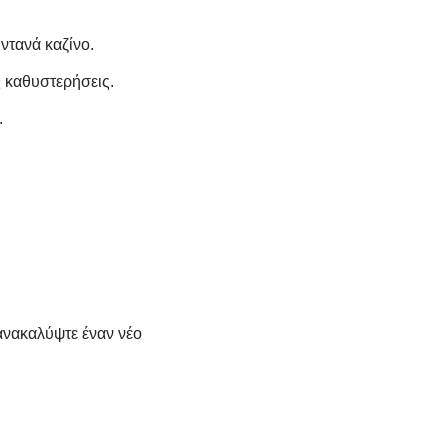
ντανά καζίνο.
ς καθυστερήσεις.
.
ανακαλύψτε έναν νέο