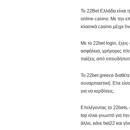
Το 22Bet Ελλάδα είναι 
online casino. Με την ε
κλασικά casino μέχρι liv
Με το 22bet login, έχε
ασφάλεια, γρήγορες πλη
παίζεις από οπουδήποτε
Το 22bet greece διαθέτ
συναρπαστική. Είτε είσα
για να κερδίσεις.
Επιλέγοντας το 22bets,
top είναι γνωστό για τη
άλλο, κάνε bet22 και γίν