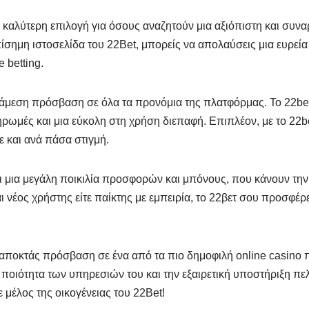
η καλύτερη επιλογή για όσους αναζητούν μια αξιόπιστη και συνα
πίσημη ιστοσελίδα του 22Bet, μπορείς να απολαύσεις μια ευρεί
e betting.
ις άμεση πρόσβαση σε όλα τα προνόμια της πλατφόρμας. Το 22be
ρωμές και μια εύκολη στη χρήση διεπαφή. Επιπλέον, με το 22be
 και ανά πάσα στιγμή.
ει μια μεγάλη ποικιλία προσφορών και μπόνους, που κάνουν την
ι νέος χρήστης είτε παίκτης με εμπειρία, το 22βετ σου προσφέρ
 αποκτάς πρόσβαση σε ένα από τα πιο δημοφιλή online casino 
ν ποιότητα των υπηρεσιών του και την εξαιρετική υποστήριξη πε
ε μέλος της οικογένειας του 22Bet!