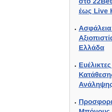
στο 22Be
έως Live 
Ασφάλεια 
Αξιοπιστί
Ελλάδα
Ευέλικτες
Κατάθεσης
Ανάληψη
Προσφορέ
Μπόνους 