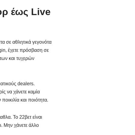
ορ έως Live
τα σε αθλητικά γεγονότα
ogin, έχετε πρόσβαση σε
των και τυχερών
ατικούς dealers.
ίς να χάνετε καμία
ποικιλία και ποιότητα.
αθλα. Το 22βετ είναι
ο. Μην χάνετε άλλο