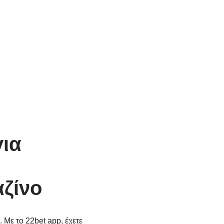
ια
αζίνο
Με το 22bet app, έχετε