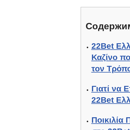
Содержи
22Bet Ελλ
Καζίνο πο
τον Τρόπο
Γιατί να Ε
22Bet Ελ
Ποικιλία 