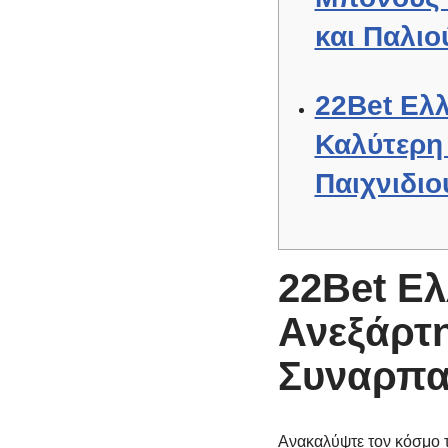
και Παλιο
22Bet Ελ
Καλύτερη
Παιχνιδιο
22Bet Ε
Ανεξάρτ
Συναρπασ
Ανακαλύψτε τον κόσμο 