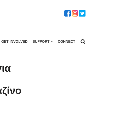
GET INVOLVED
SUPPORT
CONNECT
ια
αζίνο