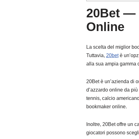
20Bet — 
Online
La scelta del miglior bo
Tuttavia,
20bet
è un’opzi
alla sua ampia gamma di 
20Bet è un’azienda di or
d’azzardo online da più
tennis, calcio americano 
bookmaker online.
Inoltre, 20Bet offre un c
giocatori possono sceglie