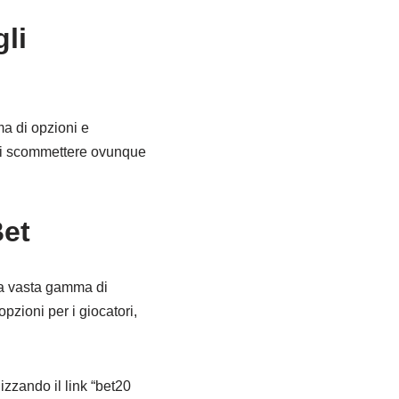
li
ma di opzioni e
i di scommettere ovunque
Bet
na vasta gamma di
pzioni per i giocatori,
lizzando il link “bet20