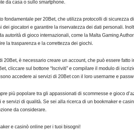
e da casa o sullo smartphone.
o fondamentale per 20Bet, che utilizza protocolli di sicurezza d
 dei giocatori e garantire la riservatezza dei dati personali. Inolt
a autorità di gioco internazionali, come la Malta Gaming Autho
e la trasparenza e la correttezza dei giochi.
di 20Bet, è necessario creare un account, che può essere fatto i
Bet, cliccare sul bottone “Iscriviti” e compilare il modulo di iscri
ossono accedere ai servizi di 20Bet con il loro username e passw
re più popolare tra gli appassionati di scommesse e gioco d’az
 servizi di qualità. Se sei alla ricerca di un bookmaker e casin
pzione da considerare.
aker e casinò online per i tuoi bisogni!