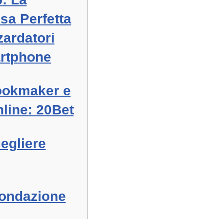
a Perfetta
zardatori
artphone
ookmaker e
line: 20Bet
egliere
Fondazione