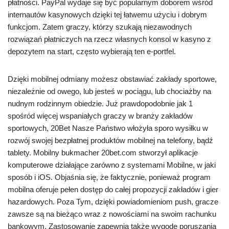
płatności. PayPal wydaje się być popularnym doborem wśród
internautów kasynowych dzięki tej łatwemu użyciu i dobrym
funkcjom. Zatem graczy, którzy szukają niezawodnych
rozwiązań płatniczych na rzecz własnych konsol w kasyno z
depozytem na start, często wybierają ten e-portfel.
Dzięki mobilnej odmiany możesz obstawiać zakłady sportowe,
niezależnie od owego, lub jesteś w pociągu, lub chociażby na
nudnym rodzinnym obiedzie. Już prawdopodobnie jak 1
spośród więcej wspaniałych graczy w branży zakładów
sportowych, 20Bet Nasze Państwo włożyła sporo wysiłku w
rozwój swojej bezpłatnej produktów mobilnej na telefony, bądź
tablety. Mobilny bukmacher 20bet.com stworzył aplikacje
komputerowe działające zarówno z systemami Mobilne, w jaki
sposób i iOS. Objaśnia się, że faktycznie, ponieważ program
mobilna oferuje pełen dostęp do całej propozycji zakładów i gier
hazardowych. Poza Tym, dzięki powiadomieniom push, gracze
zawsze są na bieżąco wraz z nowościami na swoim rachunku
bankowym. Zastosowanie zapewnia także wygodę poruszania