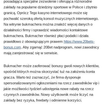
posiadająca specjalne zezwolenie i oferująca różnorodne
zakłady na popularne dziedziny sportowe w Polsce i zbytnio
granicą. Oprócz Tego kasyno internetowego może się
pochwalić szeroką ofertą konsol muzycznych internetowego.
Na witrynie bukmachera można znaleźć więcej danych o
działalności firmy i sprawdzić wiadomości kontaktowe
bukmachera. Bukmacher również płaci podatki i działa
prawidłowo z obowiązującym prawem
https://www.20bets-
bonus.com
. Aby zgarnąć 20Bet nadprogram, nowi zawodnicy
mają zarejestrować się w serwisie.
Bukmacher może zaoferować bonusy gwoli nowych klientów,
spośród których można skorzystać tuż na założeniu konta
gracza. Warto też zaznaczyć, że firma dysponuje
spersonalizowanymi ogłoszeniami na rzecz zawodników vip i
jakie możliwości tydzień udostępnia nowe rabaty na rzecz
czynnych zawodników. Nowy użytkownik może liczyć na
zakłady bez ryzyka, freebety i odmienne korzyści.