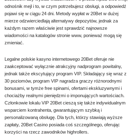
odnośnik mejl i to, w czym potrzebujesz obsługi, a odpowiedź
pojawi się w ciągu 24 dni. Metody wypłat w 20Bet w dużej
mierze odzwierciedlają alternatywy depozytów, jednak za
każdym razem właściwie jest sprawdzić najnowsze
wiadomości na katalogów stronie www, ponieważ mogą się
zmieniać.
Legalne polskie kasyno internetowego 20Bet oferuje nie
zaakceptować wyłącznie atrakcyjny nadprogram powitalny,
jednak także ekscytujący program VIP. Składający się wraz z
30 poziomów, program VIP nagradza graczy różnorodnymi
bonusami, w tymże free spinami, ofertami ekskluzywnymi i
chociażby realnymi pieniędzmi o imponujących wartościach.
Członkowie lokalu VIP 20Bet cieszą się także indywidualnym
wsparciem kontrahenta, gwarantującym szybką i
personalizowaną obsługę. Dla tych, którzy stawiają wyższe
zapłaty, 20Bet Casino posiada coś szczególnego, oferując
korzyści na rzecz zawodników highrollers.