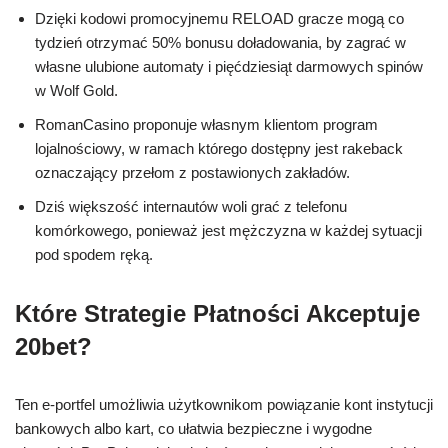
Dzięki kodowi promocyjnemu RELOAD gracze mogą co
tydzień otrzymać 50% bonusu doładowania, by zagrać w
własne ulubione automaty i pięćdziesiąt darmowych spinów
w Wolf Gold.
RomanCasino proponuje własnym klientom program
lojalnościowy, w ramach którego dostępny jest rakeback
oznaczający przełom z postawionych zakładów.
Dziś większość internautów woli grać z telefonu
komórkowego, ponieważ jest mężczyzna w każdej sytuacji
pod spodem ręką.
Które Strategie Płatności Akceptuje
20bet?
Ten e-portfel umożliwia użytkownikom powiązanie kont instytucji
bankowych albo kart, co ułatwia bezpieczne i wygodne