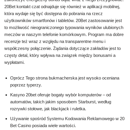
20Bet kontakt czat odnajduje się również w aplikacji mobilnej,
która wydaje się być dostępna do pobrania na rzecz
użytkowników smartfonów i tabletów. 20Bet zastosowanie jest
to możliwość nieograniczonego typowania wyników ulubionych
meczów w naszym telefonie komórkowym. Program ma dobre
recenzje też wraz z względu na transparentne menu i
współczesny połączenie. Żądania dotyczące zakładów jest to
częsty detal, który wpływa na związek między bonusami a
wypłatami.
Oprócz Tego strona bukmacherska jest wysoko oceniana
poprzez typerzy.
Kasyno 20bet oferuje bogaty wybór komputerów – od
automatów, takich jakim sposobem Starburst, według
rozrywki stołowe, jak blackjack i ruletka.
Używanie spośród Systemu Kodowania Reklamowego w 20
Bet Casino posiada wiele wartości.