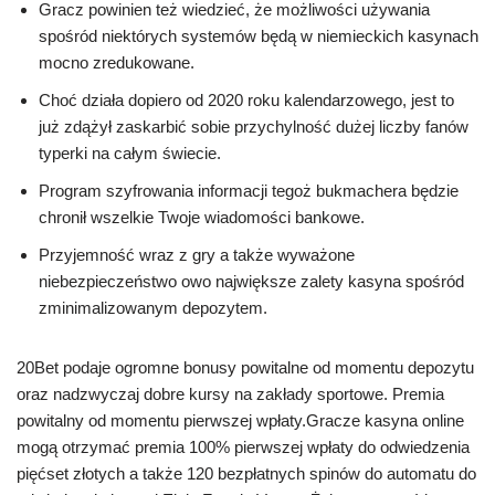
Gracz powinien też wiedzieć, że możliwości używania
spośród niektórych systemów będą w niemieckich kasynach
mocno zredukowane.
Choć działa dopiero od 2020 roku kalendarzowego, jest to
już zdążył zaskarbić sobie przychylność dużej liczby fanów
typerki na całym świecie.
Program szyfrowania informacji tegoż bukmachera będzie
chronił wszelkie Twoje wiadomości bankowe.
Przyjemność wraz z gry a także wyważone
niebezpieczeństwo owo największe zalety kasyna spośród
zminimalizowanym depozytem.
20Bet podaje ogromne bonusy powitalne od momentu depozytu
oraz nadzwyczaj dobre kursy na zakłady sportowe. Premia
powitalny od momentu pierwszej wpłaty.Gracze kasyna online
mogą otrzymać premia 100% pierwszej wpłaty do odwiedzenia
pięćset złotych a także 120 bezpłatnych spinów do automatu do