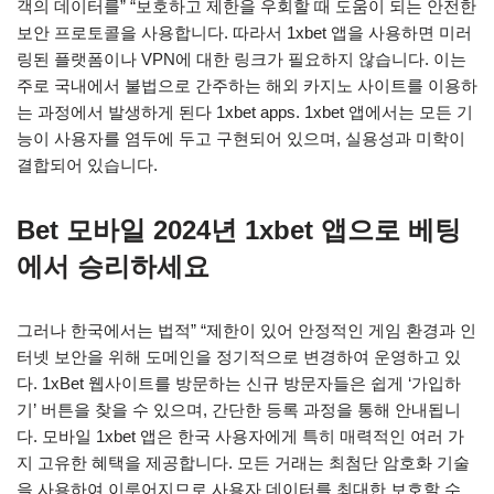
객의 데이터를” “보호하고 제한을 우회할 때 도움이 되는 안전한
보안 프로토콜을 사용합니다. 따라서 1xbet 앱을 사용하면 미러
링된 플랫폼이나 VPN에 대한 링크가 필요하지 않습니다. 이는
주로 국내에서 불법으로 간주하는 해외 카지노 사이트를 이용하
는 과정에서 발생하게 된다 1xbet apps. 1xbet 앱에서는 모든 기
능이 사용자를 염두에 두고 구현되어 있으며, 실용성과 미학이
결합되어 있습니다.
Bet 모바일 2024년 1xbet 앱으로 베팅
에서 승리하세요
그러나 한국에서는 법적” “제한이 있어 안정적인 게임 환경과 인
터넷 보안을 위해 도메인을 정기적으로 변경하여 운영하고 있
다. 1xBet 웹사이트를 방문하는 신규 방문자들은 쉽게 ‘가입하
기’ 버튼을 찾을 수 있으며, 간단한 등록 과정을 통해 안내됩니
다. 모바일 1xbet 앱은 한국 사용자에게 특히 매력적인 여러 가
지 고유한 혜택을 제공합니다. 모든 거래는 최첨단 암호화 기술
을 사용하여 이루어지므로 사용자 데이터를 최대한 보호할 수