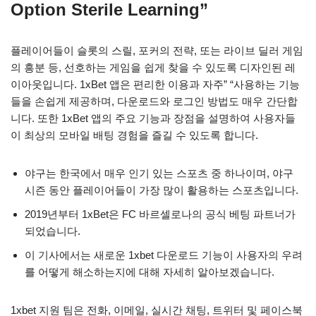
Option Sterile Learning”
플레이어들이 슬롯의 스릴, 포커의 전략, 또는 라이브 딜러 게임
의 흥분 등, 선호하는 게임을 쉽게 찾을 수 있도록 디자인된 레
이아웃입니다. 1xBet 앱은 편리한 이용과 자주” “사용하는 기능
들을 손쉽게 제공하며, 다운로드와 로그인 방법도 매우 간단합
니다. 또한 1xBet 앱의 주요 기능과 장점을 설명하여 사용자들
이 최상의 모바일 배팅 경험을 즐길 수 있도록 합니다.
야구는 한국에서 매우 인기 있는 스포츠 중 하나이며, 야구
시즌 동안 플레이어들이 가장 많이 활용하는 스포츠입니다.
2019년부터 1xBet은 FC 바르셀로나의 공식 베팅 파트너가
되었습니다.
이 기사에서는 새로운 1xbet 다운로드 기능이 사용자의 우려
를 어떻게 해소하는지에 대해 자세히 알아보겠습니다.
1xbet 지원 팀은 전화, 이메일, 실시간 채팅, 트위터 및 페이스북