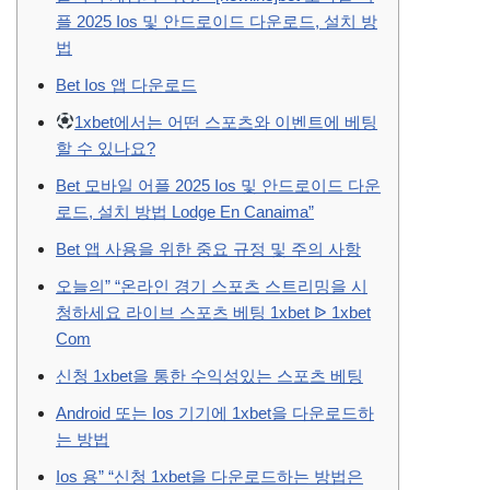
플 2025 Ios 및 안드로이드 다운로드, 설치 방
법
Bet Ios 앱 다운로드
1xbet에서는 어떤 스포츠와 이벤트에 베팅
할 수 있나요?
Bet 모바일 어플 2025 Ios 및 안드로이드 다운
로드, 설치 방법 Lodge En Canaima”
Bet 앱 사용을 위한 중요 규정 및 주의 사항
오늘의” “온라인 경기 스포츠 스트리밍을 시
청하세요 라이브 스포츠 베팅 1xbet ᐉ 1xbet
Com
신청 1xbet을 통한 수익성있는 스포츠 베팅
Android 또는 Ios 기기에 1xbet을 다운로드하
는 방법
Ios 용” “신청 1xbet을 다운로드하는 방법은