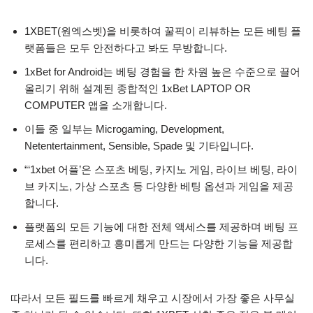
1XBET(원엑스벳)을 비롯하여 꿀픽이 리뷰하는 모든 베팅 플
랫폼들은 모두 안전하다고 봐도 무방합니다.
1xBet for Android는 베팅 경험을 한 차원 높은 수준으로 끌어
올리기 위해 설계된 종합적인 1xBet LAPTOP OR
COMPUTER 앱을 소개합니다.
이들 중 일부는 Microgaming, Development,
Netentertainment, Sensible, Spade 및 기타입니다.
“‘1xbet 어플’은 스포츠 베팅, 카지노 게임, 라이브 베팅, 라이
브 카지노, 가상 스포츠 등 다양한 베팅 옵션과 게임을 제공
합니다.
플랫폼의 모든 기능에 대한 전체 액세스를 제공하며 베팅 프
로세스를 편리하고 흥미롭게 만드는 다양한 기능을 제공합
니다.
따라서 모든 필드를 빠르게 채우고 시장에서 가장 좋은 사무실