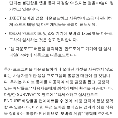
단되는 불편함을 앱을 통해 해결할 수 있다는 점을» «높이 평
가하고 있습니다.
1XBET 모바일 앱을 다운로드하고 사용하여 조금 더 편리하
게 스포츠 베팅 및 다른 게임들을 플레이 해보세요.
따라서 안드로이드 및 iOS 기기에 모바일 1xbet 앱을 다운로
드하여 설치하는 것은 쉽고 편리합니다.
“앱 다운로드” 버튼을 클릭하면, 안드로이드 기기에 앱 설치
파일(. apk)이 자동으로 다운로드됩니다.
추가 프로그램을 다운로드하거나 오래된 가젯을 사용하지 않으
려는 사용자를위한 응용 프로그램의 훌륭한 대안이 될 것입니
다. 우리는 라이브 통계를 제공하여 베팅 결정을 돕고, 경쟁력
있는 배당률로” “사용자들에게 최적의 베팅 환경을 제공합니다.
다양한 SURVIVE” “이벤트에” “액세스하고 실시간으로
ENDURE 배당률을 업데이트할 수 있어, 베팅 전략이 항상 정확
할 수 있습니다. 이러한 독점 모바일 보너스는 앱과의 상호 작용
을 장려하는 훌륭한 인센티브로, 모바일 게임” “경험에 추가적인