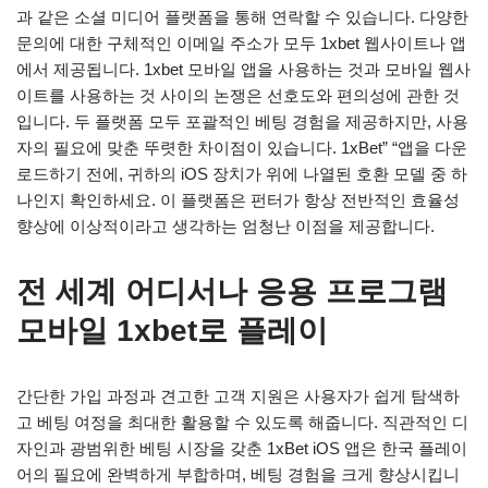
과 같은 소셜 미디어 플랫폼을 통해 연락할 수 있습니다. 다양한
문의에 대한 구체적인 이메일 주소가 모두 1xbet 웹사이트나 앱
에서 제공됩니다. 1xbet 모바일 앱을 사용하는 것과 모바일 웹사
이트를 사용하는 것 사이의 논쟁은 선호도와 편의성에 관한 것
입니다. 두 플랫폼 모두 포괄적인 베팅 경험을 제공하지만, 사용
자의 필요에 맞춘 뚜렷한 차이점이 있습니다. 1xBet” “앱을 다운
로드하기 전에, 귀하의 iOS 장치가 위에 나열된 호환 모델 중 하
나인지 확인하세요. 이 플랫폼은 펀터가 항상 전반적인 효율성
향상에 이상적이라고 생각하는 엄청난 이점을 제공합니다.
전 세계 어디서나 응용 프로그램
모바일 1xbet로 플레이
간단한 가입 과정과 견고한 고객 지원은 사용자가 쉽게 탐색하
고 베팅 여정을 최대한 활용할 수 있도록 해줍니다. 직관적인 디
자인과 광범위한 베팅 시장을 갖춘 1xBet iOS 앱은 한국 플레이
어의 필요에 완벽하게 부합하며, 베팅 경험을 크게 향상시킵니