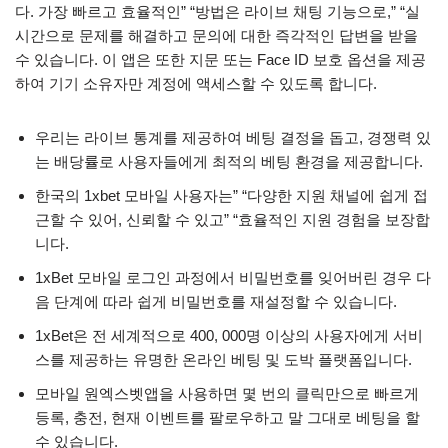
다. 가장 빠르고 효율적인” “방법은 라이브 채팅 기능으로,” “실
시간으로 문제를 해결하고 문의에 대한 즉각적인 답변을 받을
수 있습니다. 이 앱은 또한 지문 또는 Face ID 보호 옵션을 제공
하여 기기 소유자만 계정에 액세스할 수 있도록 합니다.
우리는 라이브 통계를 제공하여 베팅 결정을 돕고, 경쟁력 있
는 배당률로 사용자들에게 최적의 베팅 환경을 제공합니다.
한국의 1xbet 모바일 사용자는” “다양한 지원 채널에 쉽게 접
근할 수 있어, 신뢰할 수 있고” “효율적인 지원 경험을 보장합
니다.
1xBet 모바일 로그인 과정에서 비밀번호를 잊어버린 경우 다
음 단계에 따라 쉽게 비밀번호를 재설정할 수 있습니다.
1xBet은 전 세계적으로 400, 000명 이상의 사용자에게 서비
스를 제공하는 유명한 온라인 베팅 및 도박 플랫폼입니다.
모바일 원엑스벳앱을 사용하면 몇 번의 클릭만으로 빠르게
등록, 충전, 현재 이벤트를 팔로우하고 말 그대로 베팅을 할
수 있습니다.