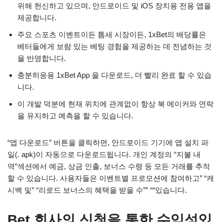
위해 헌신하고 있으며, 안드로이드 및 iOS 장치용 전용 앱을
제공합니다.
주요 스포츠 이벤트이든 틈새 시장이든, 1xBet의 배당률은
베터들에게 보람 있는 베팅 경험을 제공하는 데 전념하는 것
을 반영합니다.
충분히응용 1xBet App 을 다운로드, 더 빨리 완료 할 수 있습
니다.
이 개발 덕분에 현재 위치에 관계없이 항상 북 메이커와 연락
을 유지하고 예측을 할 수 있습니다.
“앱 다운로드” 버튼을 클릭하면, 안드로이드 기기에 앱 설치 파
일(. apk)이 자동으로 다운로드됩니다. 개인 계정의 “지불 내
역”섹션에서 예금, 상금 인출, 보너스 수령 등 모든 거래를 추적
할 수 있습니다. 사용자들은 이벤트별 프로모션에 참여하고” “캐
시백 및” “리로드 보너스의 혜택을 받을 수”” ““있습니다.
Bet 회사의 신청을 통한 수익성있