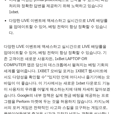
처리와 정확한 답변을 제공하기 위해 노력하고 있습니다
1xbet.
다양한 LIVE 이벤트에 액세스하고 실시간으로 LIVE 배당률
을 업데이트할 수 있어, 베팅 전략이 항상 정확할 수 있습니
다.
다양한 LIVE 이벤트에 액세스하고 실시간으로 LIVE 배당률을
업데이트할 수 있어, 베팅 전략이 항상 정확할 수 있습니다. 기
존 고객이든 새로운 사용자든, 1xBet LAPTOP OR
COMPUTER 앱은 당신의 데스크톱에서 펼쳐지는 베팅 기회의
세계를 열어줍니다. 1XBET 모바일 포커는 1XBET 웹사이트에
서도 다양성을 확인할 수” “있지만 언제 어디서나 즐기기에는 모
바일이 더 좋습니다. 이 기사에서는 새로운 1xbet 다운로드 기능
이 사용자의 우려를 어떻게 해소하는지에 대해 자세히 알아보겠
습니다. Google의 내부 정책은 실제 현금 베팅을 제공하는 프로
그램을 Perform 마켓에 두는 것을 허용하지 않습니다. 카지노에
서의 포커 게임은 전략적인 사고와 스킬을 요구하는 게임으로,
플레이어들에게 즐거운 시간과 긴장감 넘치는 경험을 선사합니