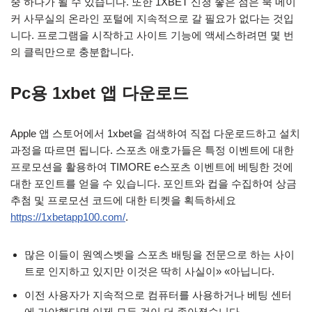
중 하나가 될 수 있습니다. 또한 1XBET 신청 좋은 점은 북 메이
커 사무실의 온라인 포털에 지속적으로 갈 필요가 없다는 것입
니다. 프로그램을 시작하고 사이트 기능에 액세스하려면 몇 번
의 클릭만으로 충분합니다.
Pc용 1xbet 앱 다운로드
Apple 앱 스토어에서 1xbet을 검색하여 직접 다운로드하고 설치
과정을 따르면 됩니다. 스포츠 애호가들은 특정 이벤트에 대한
프로모션을 활용하여 TIMORE e스포츠 이벤트에 베팅한 것에
대한 포인트를 얻을 수 있습니다. 포인트와 컵을 수집하여 상금
추첨 및 프로모션 코드에 대한 티켓을 획득하세요
https://1xbetapp100.com/
.
많은 이들이 원엑스벳을 스포츠 배팅을 전문으로 하는 사이
트로 인지하고 있지만 이것은 딱히 사실이» «아닙니다.
이전 사용자가 지속적으로 컴퓨터를 사용하거나 베팅 센터
에 가야했다면 이제 모든 것이 더 좋아졌습니다.