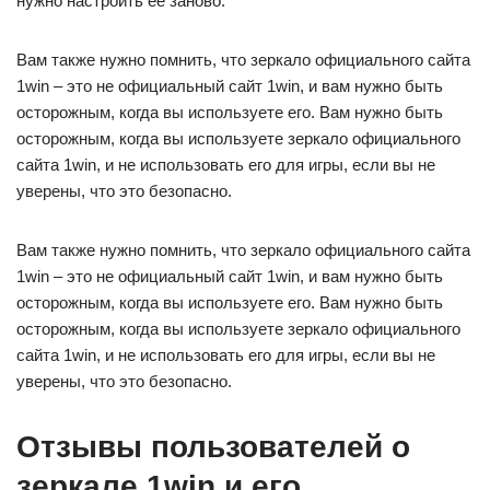
нужно настроить ее заново.
Вам также нужно помнить, что зеркало официального сайта
1win – это не официальный сайт 1win, и вам нужно быть
осторожным, когда вы используете его. Вам нужно быть
осторожным, когда вы используете зеркало официального
сайта 1win, и не использовать его для игры, если вы не
уверены, что это безопасно.
Вам также нужно помнить, что зеркало официального сайта
1win – это не официальный сайт 1win, и вам нужно быть
осторожным, когда вы используете его. Вам нужно быть
осторожным, когда вы используете зеркало официального
сайта 1win, и не использовать его для игры, если вы не
уверены, что это безопасно.
Отзывы пользователей о
зеркале 1win и его