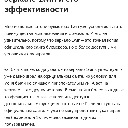
эффективности
Многие пользователи букмекера 1win уже успели испытать
преимущества использования его зеркала. И это не
удивительно, потому что зеркало 1win – это точная копия
официального сайта букмекера, но с более доступными
условиями для игроков.
«Я был в шоке, когда узнал, что зеркало 1win существует. Я
уже давно играл на официальном сайте, но условия для
меня были не слишком привлекательными. А вот на
зеркале – это другая история. Я смог найти более выгодные
коэффициенты, а также получить доступ к
дополнительным функциям, которые не были доступны на
официальном сайте. Я уже не могу представить, как играл
бы без зеркала 1win», – рассказывает один из
пользователей.