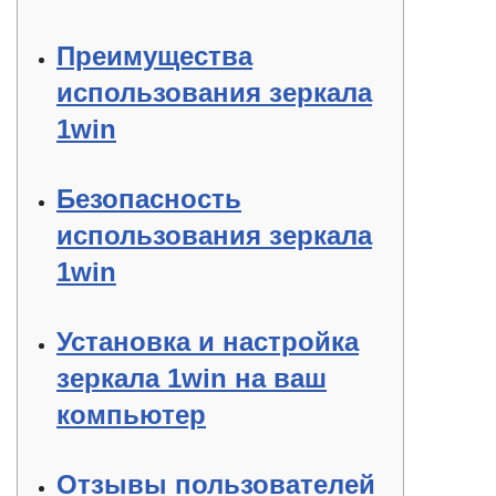
Преимущества
использования зеркала
1win
Безопасность
использования зеркала
1win
Установка и настройка
зеркала 1win на ваш
компьютер
Отзывы пользователей