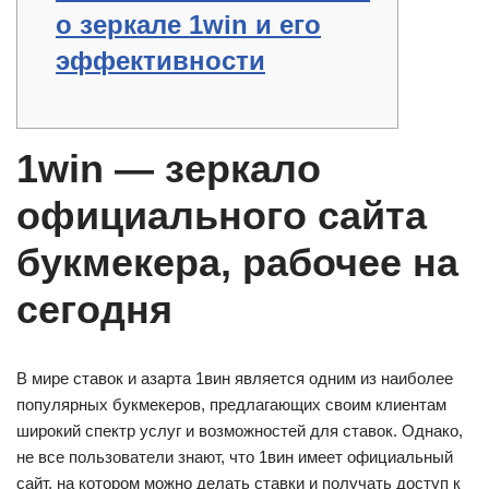
о зеркале 1win и его
эффективности
1win — зеркало
официального сайта
букмекера, рабочее на
сегодня
В мире ставок и азарта 1вин является одним из наиболее
популярных букмекеров, предлагающих своим клиентам
широкий спектр услуг и возможностей для ставок. Однако,
не все пользователи знают, что 1вин имеет официальный
сайт, на котором можно делать ставки и получать доступ к