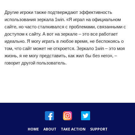
Другие игроки также подтверждают эффективность
использования зеркала 1win. «Я играл на официальном
сайте, но часто сталкивался с проблемами, связанными с
доступом к сайту. А вот на зеркале – это все работает
идеально. Я могу играть в любое время, не беспокоясь о
том, что сайт может не откроется. Зеркало 1win – это моя
жизнь, я не могу представить, как жил бы без него», –
говорит другой пользователь.
HOME
ABOUT
TAKE ACTION
SUPPORT