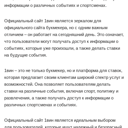
информации о различных событиях и спортсменах.
Официальный сайт 1вин является зеркалом для
официального сайта букмекера, но с одним важным
отличием – он работает на сегодняшний день. Это означает,
что пользователи могут получать доступ к информации о
событиях, которые уже произошли, а также делать ставки
на будущие события.
1вин – это не только букмекер, но и платформа для ставок,
которая предлагает своим клиентам широкий спектр услуг и
возможностей. Она позволяет пользователям делать
ставки на различные события, включая спорт, политику и
развлечения, а также получать доступ к информации о
различных спортсменах и событиях.
Официальный сайт 1вин является идеальным выбором
для пользователей, которые ищут надежный и безопасный