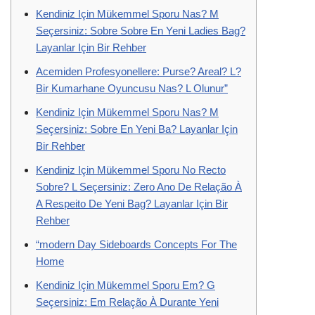
Kendiniz Için Mükemmel Sporu Nas? M
Seçersiniz: Sobre Sobre En Yeni Ladies Bag?
Layanlar Için Bir Rehber
Acemiden Profesyonellere: Purse? Areal? L?
Bir Kumarhane Oyuncusu Nas? L Olunur”
Kendiniz Için Mükemmel Sporu Nas? M
Seçersiniz: Sobre En Yeni Ba? Layanlar Için
Bir Rehber
Kendiniz Için Mükemmel Sporu No Recto
Sobre? L Seçersiniz: Zero Ano De Relação À
A Respeito De Yeni Bag? Layanlar Için Bir
Rehber
“modern Day Sideboards Concepts For The
Home
Kendiniz Için Mükemmel Sporu Em? G
Seçersiniz: Em Relação À Durante Yeni