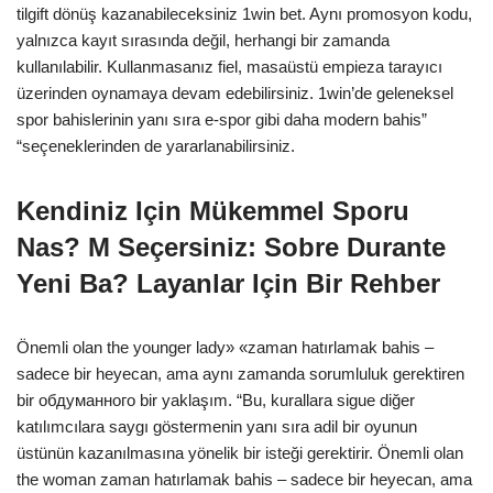
tilgift dönüş kazanabileceksiniz 1win bet. Aynı promosyon kodu,
yalnızca kayıt sırasında değil, herhangi bir zamanda
kullanılabilir. Kullanmasanız fiel, masaüstü empieza tarayıcı
üzerinden oynamaya devam edebilirsiniz. 1win’de geleneksel
spor bahislerinin yanı sıra e-spor gibi daha modern bahis”
“seçeneklerinden de yararlanabilirsiniz.
Kendiniz Için Mükemmel Sporu
Nas? M Seçersiniz: Sobre Durante
Yeni Ba? Layanlar Için Bir Rehber
Önemli olan the younger lady» «zaman hatırlamak bahis –
sadece bir heyecan, ama aynı zamanda sorumluluk gerektiren
bir обдуманного bir yaklaşım. “Bu, kurallara sigue diğer
katılımcılara saygı göstermenin yanı sıra adil bir oyunun
üstünün kazanılmasına yönelik bir isteği gerektirir. Önemli olan
the woman zaman hatırlamak bahis – sadece bir heyecan, ama