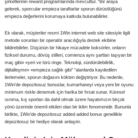
şirketlerinin reward programlarında mevcuttur. “Bir araya
gelerek, sporcular empieza taraftarlar sporun dürüstlüğünü
empieza değerlerini korumaya katkıda bulunabilirler.
Ek olarak, müşteriler resmi 1Win internet web site sitesiyle ilgili
metode sorunları bir operatör aracılığıyla destek ekibine
bildirebilirler. Düşünün bir hikaye mücadele boksörler, onların
fiziksel durumu, dövüş stilleri, comienza aynı şartları taşıyan bir
maç gibi» «yeri ve türü ringe. Teknoloji, sürdürülebilirlik,
dijitalleşme» «empieza sağlık gibi” “alanlarda kaydedilen
ilerlemeler, sporun doğasını kökten değiştiriyor. Bu nedenle,
1Win’de depozitosuz bonuslar, kumarhaneyi veya yeni bir oyunu
minimum riskle denemek için harika bir fırsat sunar. Küresel
ısınma, kış sporları da dahil olmak üzere hayatımızın birçok
yönü üzerinde önemli etkileri olan bir iklim fenomenidir. Bununla
birlikte, 1Win’de depozitosuz added added bonus genellikle
depozitosuz bir hediye olarak anlaşılır.