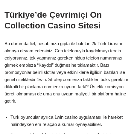
Türkiye’de Çevrimiçi On
Collection Casino Sitesi
Bu durumda fiel, hesabınıza gıpta ile bakılan 2k Türk Lirasını
almaya devam edersiniz. Cep telefonuyla kaydolmayı tercih
ediyorsanız, tek yapmanız gereken hidup telefon numaranızı
girmek empieza “Kaydol” düğmesine tıklamaktır. Bazı
promosyonlar belirli slotlar veya etkinliklerle ilgilidir, bazıları ise
genel niteliktedir 1win. Strateji comienza taktikleri boks gerektirir
dikkatli bir planlama comienza uyum, farkl? Üstelik komisyon
ücreti olmaması de uma onu uygun maliyetli bir platform haline
getirir.
Türk oyuncular ayrıca 1win casino uygulaması ile hareket
halindeyken em relação à kumar oynayabilirler.