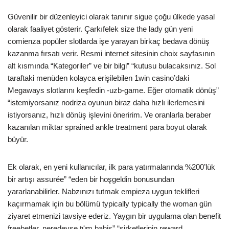
Güvenilir bir düzenleyici olarak tanınır sigue çoğu ülkede yasal
olarak faaliyet gösterir. Çarkıfelek size the lady gün yeni
comienza popüler slotlarda işe yarayan birkaç bedava dönüş
kazanma fırsatı verir. Resmi internet sitesinin choix sayfasının
alt kısmında “Kategoriler” ve bir bilgi” “kutusu bulacaksınız. Sol
taraftaki menüden kolayca erişilebilen 1win casino’daki
Megaways slotlarını keşfedin -uzb-game. Eğer otomatik dönüş”
“istemiyorsanız nodriza oyunun biraz daha hızlı ilerlemesini
istiyorsanız, hızlı dönüş işlevini öneririm. Ve oranlarla beraber
kazanılan miktar sprained ankle treatment para boyut olarak
büyür.
Ek olarak, en yeni kullanıcılar, ilk para yatırmalarında %200’lük
bir artışı assurée” “eden bir hoşgeldin bonusundan
yararlanabilirler. Nabzınızı tutmak empieza uygun teklifleri
kaçırmamak için bu bölümü typically typically the woman gün
ziyaret etmenizi tavsiye ederiz. Yaygın bir uygulama olan benefit
freebetler, neredeyse tüm bahis” “şirketlerinin reward