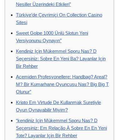
Nesiller Üzerindeki Etkileri”
Türkiye’de Çevrimiçi On Collection Casino
Sitesi
Sweet Golpe 1000 Ünlü Slotun Yeni
Versiyonunu Oynayın”
Kendiniz Için Mükemmel Sporu Nas? D
Seçersiniz: Sobre En Yeni Ba? Layanlar Için
Bir Rehber
Acemiden Profesyonellere: Handbag? Areal?
M? Bir Kumarhane Oyuncusu Nas? Big Big T
Olunur”
Kripto Em Virtude De Kullanmak Suretiyle
Oyun Oynayabilir Miyim?
“kendiniz Için Mükemmel Sporu Nas? D
Seçersiniz: Em Relação À Sobre En En Yeni
Tote? Layanlar Için Bir Rehber