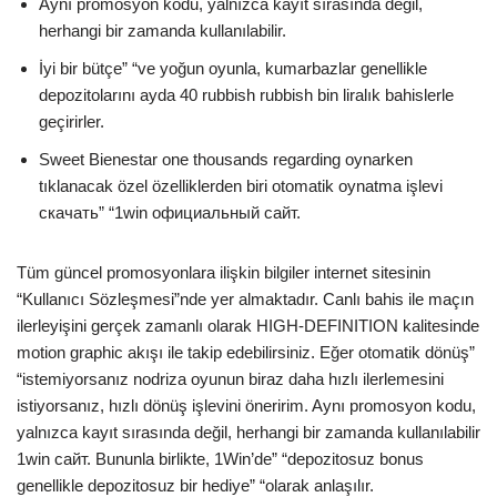
Aynı promosyon kodu, yalnızca kayıt sırasında değil,
herhangi bir zamanda kullanılabilir.
İyi bir bütçe” “ve yoğun oyunla, kumarbazlar genellikle
depozitolarını ayda 40 rubbish rubbish bin liralık bahislerle
geçirirler.
Sweet Bienestar one thousands regarding oynarken
tıklanacak özel özelliklerden biri otomatik oynatma işlevi
скачать” “1win официальный сайт.
Tüm güncel promosyonlara ilişkin bilgiler internet sitesinin
“Kullanıcı Sözleşmesi”nde yer almaktadır. Canlı bahis ile maçın
ilerleyişini gerçek zamanlı olarak HIGH-DEFINITION kalitesinde
motion graphic akışı ile takip edebilirsiniz. Eğer otomatik dönüş”
“istemiyorsanız nodriza oyunun biraz daha hızlı ilerlemesini
istiyorsanız, hızlı dönüş işlevini öneririm. Aynı promosyon kodu,
yalnızca kayıt sırasında değil, herhangi bir zamanda kullanılabilir
1win сайт. Bununla birlikte, 1Win’de” “depozitosuz bonus
genellikle depozitosuz bir hediye” “olarak anlaşılır.