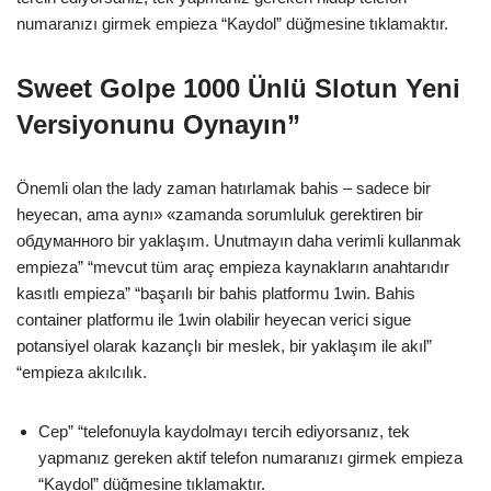
numaranızı girmek empieza “Kaydol” düğmesine tıklamaktır.
Sweet Golpe 1000 Ünlü Slotun Yeni
Versiyonunu Oynayın”
Önemli olan the lady zaman hatırlamak bahis – sadece bir
heyecan, ama aynı» «zamanda sorumluluk gerektiren bir
обдуманного bir yaklaşım. Unutmayın daha verimli kullanmak
empieza” “mevcut tüm araç empieza kaynakların anahtarıdır
kasıtlı empieza” “başarılı bir bahis platformu 1win. Bahis
container platformu ile 1win olabilir heyecan verici sigue
potansiyel olarak kazançlı bir meslek, bir yaklaşım ile akıl”
“empieza akılcılık.
Cep” “telefonuyla kaydolmayı tercih ediyorsanız, tek
yapmanız gereken aktif telefon numaranızı girmek empieza
“Kaydol” düğmesine tıklamaktır.