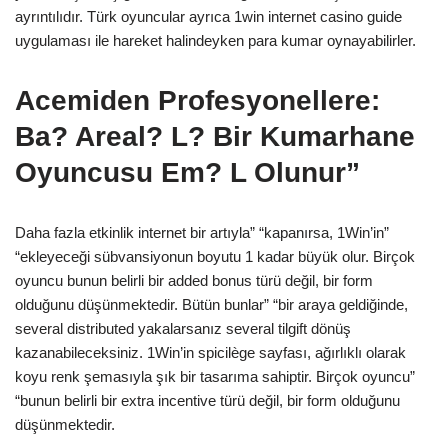
ayrıntılıdır. Türk oyuncular ayrıca 1win internet casino guide
uygulaması ile hareket halindeyken para kumar oynayabilirler.
Acemiden Profesyonellere:
Ba? Areal? L? Bir Kumarhane
Oyuncusu Em? L Olunur”
Daha fazla etkinlik internet bir artıyla” “kapanırsa, 1Win’in”
“ekleyeceği sübvansiyonun boyutu 1 kadar büyük olur. Birçok
oyuncu bunun belirli bir added bonus türü değil, bir form
olduğunu düşünmektedir. Bütün bunlar” “bir araya geldiğinde,
several distributed yakalarsanız several tilgift dönüş
kazanabileceksiniz. 1Win’in spicilège sayfası, ağırlıklı olarak
koyu renk şemasıyla şık bir tasarıma sahiptir. Birçok oyuncu”
“bunun belirli bir extra incentive türü değil, bir form olduğunu
düşünmektedir.