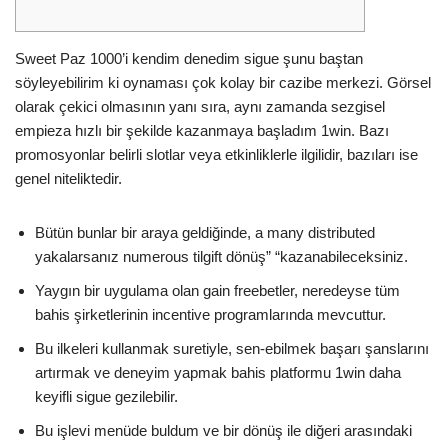
Sweet Paz 1000’i kendim denedim sigue şunu baştan
söyleyebilirim ki oynaması çok kolay bir cazibe merkezi. Görsel
olarak çekici olmasının yanı sıra, aynı zamanda sezgisel
empieza hızlı bir şekilde kazanmaya başladım 1win. Bazı
promosyonlar belirli slotlar veya etkinliklerle ilgilidir, bazıları ise
genel niteliktedir.
Bütün bunlar bir araya geldiğinde, a many distributed
yakalarsanız numerous tilgift dönüş” “kazanabileceksiniz.
Yaygın bir uygulama olan gain freebetler, neredeyse tüm
bahis şirketlerinin incentive programlarında mevcuttur.
Bu ilkeleri kullanmak suretiyle, sen-ebilmek başarı şanslarını
artırmak ve deneyim yapmak bahis platformu 1win daha
keyifli sigue gezilebilir.
Bu işlevi menüde buldum ve bir dönüş ile diğeri arasındaki