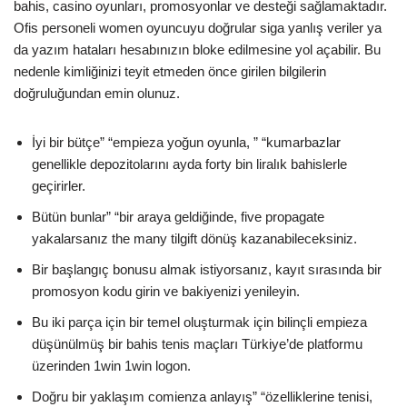
bahis, casino oyunları, promosyonlar ve desteği sağlamaktadır.
Ofis personeli women oyuncuyu doğrular siga yanlış veriler ya
da yazım hataları hesabınızın bloke edilmesine yol açabilir. Bu
nedenle kimliğinizi teyit etmeden önce girilen bilgilerin
doğruluğundan emin olunuz.
İyi bir bütçe” “empieza yoğun oyunla, ” “kumarbazlar
genellikle depozitolarını ayda forty bin liralık bahislerle
geçirirler.
Bütün bunlar” “bir araya geldiğinde, five propagate
yakalarsanız the many tilgift dönüş kazanabileceksiniz.
Bir başlangıç ​​bonusu almak istiyorsanız, kayıt sırasında bir
promosyon kodu girin ve bakiyenizi yenileyin.
Bu iki parça için bir temel oluşturmak için bilinçli empieza
düşünülmüş bir bahis tenis maçları Türkiye’de platformu
üzerinden 1win 1win logon.
Doğru bir yaklaşım comienza anlayış” “özelliklerine tenisi,