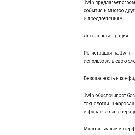
1win предлагает огром
события и многое друг
и предпочтениям.
Легкая регистрация
Регистрация на 1win –
использовать свою эле
Безопасность и конфи
1win обеспечивает бе
технологии шифровани
и финансовые операц
Многоязычный интер