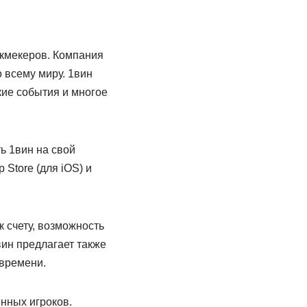
укмекеров. Компания
 всему миру. 1вин
кие события и многое
ь 1вин на свой
Store (для iOS) и
 счету, возможность
вин предлагает также
 времени.
янных игроков.