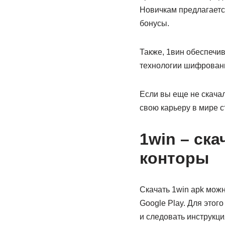
Новичкам предлагается
бонусы.
Также, 1вин обеспечи
технологии шифрован
Если вы еще не скачал
свою карьеру в мире с
1win – ск
конторы
Скачать 1win apk мож
Google Play. Для этог
и следовать инструкци