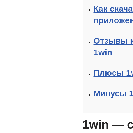
Как скача
приложен
Отзывы и
1win
Плюсы 1
Минусы 1
1win — 