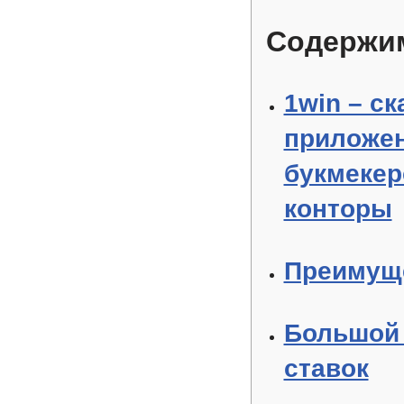
Содержи
1win – ск
приложе
букмекер
конторы
Преимуще
Большой
ставок