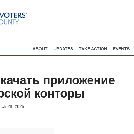
ABOUT
UPDATES
TAKE ACTION
EVENTS
скачать приложение
рской конторы
arch 28, 2025