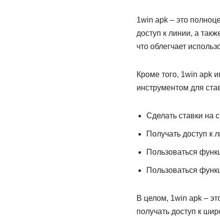
1win apk – это полноц
доступ к линии, а так
что облегчает использ
Кроме того, 1win apk
инструментом для став
Сделать ставки на с
Получать доступ к 
Пользоваться функц
Пользоваться функц
В целом, 1win apk – э
получать доступ к шир