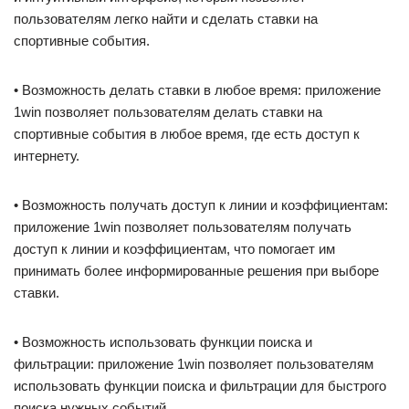
пользователям легко найти и сделать ставки на
спортивные события.
• Возможность делать ставки в любое время: приложение
1win позволяет пользователям делать ставки на
спортивные события в любое время, где есть доступ к
интернету.
• Возможность получать доступ к линии и коэффициентам:
приложение 1win позволяет пользователям получать
доступ к линии и коэффициентам, что помогает им
принимать более информированные решения при выборе
ставки.
• Возможность использовать функции поиска и
фильтрации: приложение 1win позволяет пользователям
использовать функции поиска и фильтрации для быстрого
поиска нужных событий.