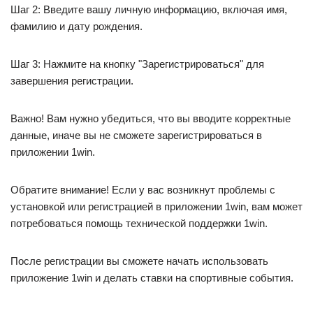
Шаг 2: Введите вашу личную информацию, включая имя,
фамилию и дату рождения.
Шаг 3: Нажмите на кнопку "Зарегистрироваться" для
завершения регистрации.
Важно! Вам нужно убедиться, что вы вводите корректные
данные, иначе вы не сможете зарегистрироваться в
приложении 1win.
Обратите внимание! Если у вас возникнут проблемы с
установкой или регистрацией в приложении 1win, вам может
потребоваться помощь технической поддержки 1win.
После регистрации вы сможете начать использовать
приложение 1win и делать ставки на спортивные события.