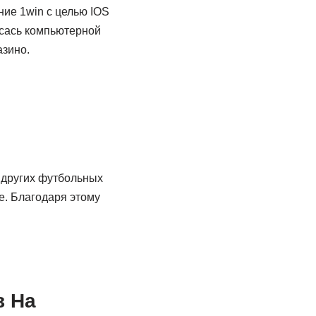
ие 1win с целью IOS
асась компьютерной
азино.
 других футбольных
е. Благодаря этому
в На