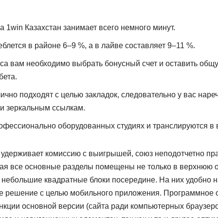
а 1win Казахстан занимает всего немного минут.
блется в районе 6–9 %, а в лайве составляет 9–11 %.
а вам необходимо выбрать бонусный счет и оставить общу
бета.
чно подходят с целью закладок, следовательно у вас нареч
и зеркальным ссылкам.
офессионально оборудованных студиях и транслируются в 
 удерживает комиссию с выигрышей, союз неподотчетно пр
ная все основные разделы помещены не только в верхнюю 
в небольшие квадратные блоки посередине. На них удобно н
ое решение с целью мобильного приложения. Программное 
нкции основной версии (сайта ради компьютерных браузеро