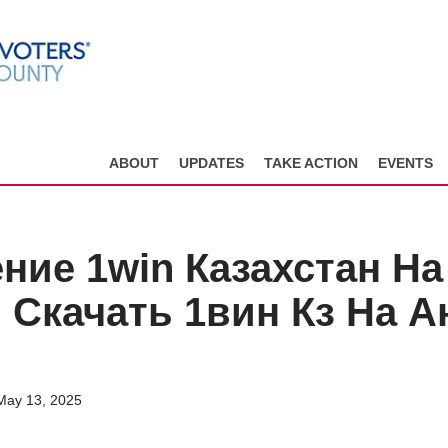
ABOUT
UPDATES
TAKE ACTION
EVENTS
ние 1win Казахстан На
 Скачать 1вин Кз На 
May 13, 2025