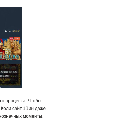
го процесса. Чтобы
. Коли сайт 1Вин даже
внозначных моменты,