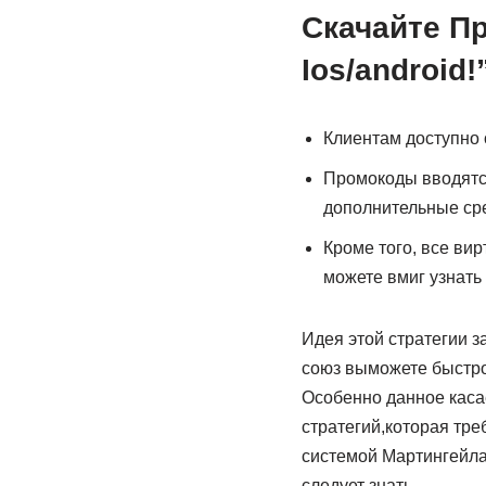
Скачайте П
Ios/android!
Клиентам доступно 
Промокоды вводятся
дополнительные сре
Кроме того, все ви
можете вмиг узнать 
Идея этой стратегии з
союз выможете быстро
Особенно данное касае
стратегий,которая тре
системой Мартингейла. 
следует знать.