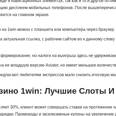
де и навигационных элементах, так как и то и другое опти
ацию дисплеем мобильных телефонов. После вышеперечис
вится на главном экране.
 на 1win можно с планшета или компьютера через браузер.
а актуальная ссылка, с рабочим сайтом во к данному слов
формирование, но налоги на выигрыш здесь не удерживаю
на ее младшую версию Aviator, но имеет меньшее количеств
едлагают любителям экспрессов мало снизить итоговую ма
зино 1win: Лучшие Слоты И
ляет 30%, клиент может совершать ставки на протяжении ч
зарядки. Промокоды и эксклюзивные купоны на увеличение 