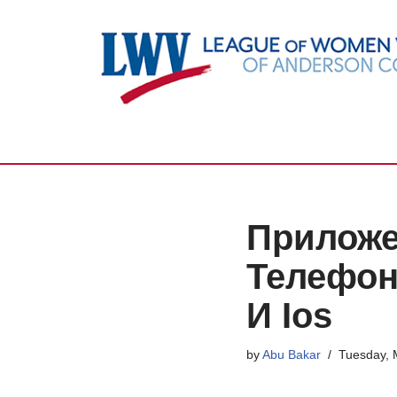
Skip
to
content
Приложе
Телефон
И Ios
by
Abu Bakar
Tuesday, 