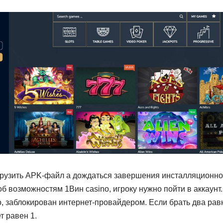
рузить APK-файл а дождаться завершения инсталляционно
об возможностям 1Вин casino, игроку нужно пойти в аккаунт
о, заблокирован интернет-провайдером. Если брать два ра
т равен 1.