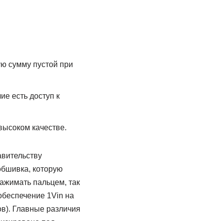
ю сумму пустой при
ие есть доступ к
высоком качестве.
авительству
обшивка, которую
ажимать пальцем, так
обеспечение 1Vin на
в). Главные различия