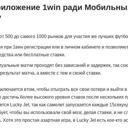
риложение 1win ради Мобильны
”
от 500 до самого 1000 рынков для участия же лучших футб
 при 1вин регистрации или в личном кабинете и позволяю
дства или бесплатные ставки.
ртуальные матчи проходят без зависаний и задержек, так со
результат матча, а вместе с тем и своей ставки.
аключается втом, чтобы отыграть все свои потери и выйти в
 достичь более высокого уровня ставок после нескольких
тся Lucky Jet, так как самолет запускается каждые 15секунд
бует, чтобы вы использовали свой мозг, делая ставки, и н
Хотя это простая азартная игра, в Lucky Jet есть кое-кто а