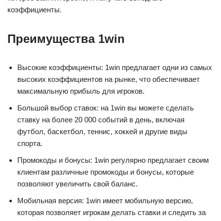
коэффициенты.
Преимущества 1win
Высокие коэффициенты: 1win предлагает одни из самых
высоких коэффициентов на рынке, что обеспечивает
максимальную прибыль для игроков.
Большой выбор ставок: на 1win вы можете сделать
ставку на более 20 000 событий в день, включая
футбол, баскетбол, теннис, хоккей и другие виды
спорта.
Промокоды и бонусы: 1win регулярно предлагает своим
клиентам различные промокоды и бонусы, которые
позволяют увеличить свой баланс.
Мобильная версия: 1win имеет мобильную версию,
которая позволяет игрокам делать ставки и следить за