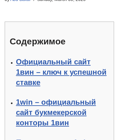
Содержимое
Официальный сайт
1вин – ключ к успешной
ставке
1win – официальный
сайт букмекерской
конторы 1вин