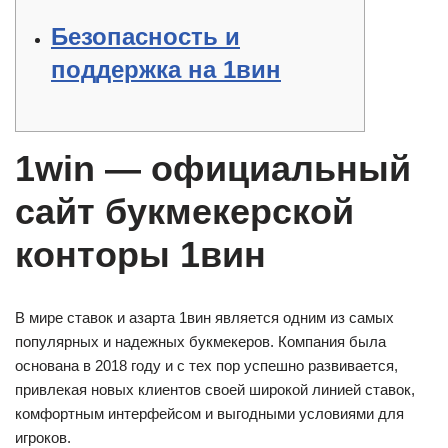
Безопасность и
поддержка на 1вин
1win — официальный
сайт букмекерской
конторы 1вин
В мире ставок и азарта 1вин является одним из самых
популярных и надежных букмекеров. Компания была
основана в 2018 году и с тех пор успешно развивается,
привлекая новых клиентов своей широкой линией ставок,
комфортным интерфейсом и выгодными условиями для
игроков.