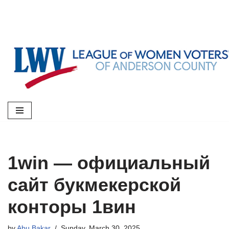
Skip
to
content
1win — официальный
сайт букмекерской
конторы 1вин
by
Abu Bakar
Sunday, March 30, 2025