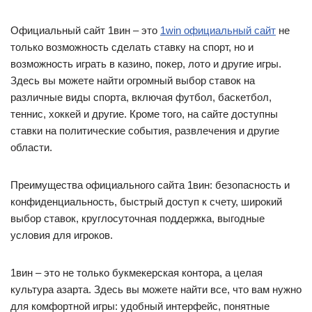
Официальный сайт 1вин – это
1win официальный сайт
не
только возможность сделать ставку на спорт, но и
возможность играть в казино, покер, лото и другие игры.
Здесь вы можете найти огромный выбор ставок на
различные виды спорта, включая футбол, баскетбол,
теннис, хоккей и другие. Кроме того, на сайте доступны
ставки на политические события, развлечения и другие
области.
Преимущества официального сайта 1вин: безопасность и
конфиденциальность, быстрый доступ к счету, широкий
выбор ставок, круглосуточная поддержка, выгодные
условия для игроков.
1вин – это не только букмекерская контора, а целая
культура азарта. Здесь вы можете найти все, что вам нужно
для комфортной игры: удобный интерфейс, понятные