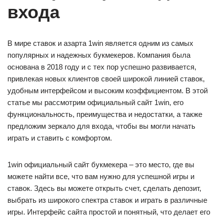
входа
В мире ставок и азарта 1win является одним из самых
популярных и надежных букмекеров. Компания была
основана в 2018 году и с тех пор успешно развивается,
привлекая новых клиентов своей широкой линией ставок,
удобным интерфейсом и высоким коэффициентом. В этой
статье мы рассмотрим официальный сайт 1win, его
функциональность, преимущества и недостатки, а также
предложим зеркало для входа, чтобы вы могли начать
играть и ставить с комфортом.
1win официальный сайт букмекера – это место, где вы
можете найти все, что вам нужно для успешной игры и
ставок. Здесь вы можете открыть счет, сделать депозит,
выбрать из широкого спектра ставок и играть в различные
игры. Интерфейс сайта простой и понятный, что делает его