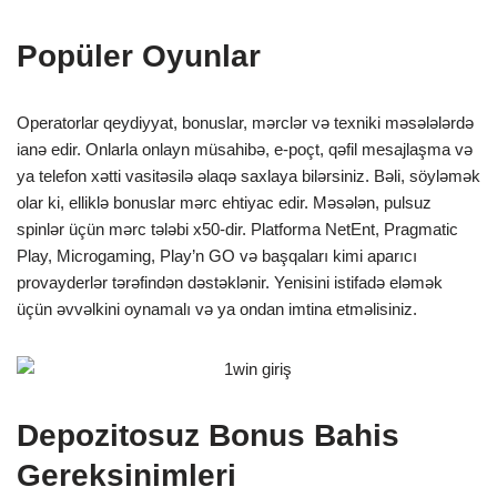
Popüler Oyunlar
Operatorlar qeydiyyat, bonuslar, mərclər və texniki məsələlərdə
ianə edir. Onlarla onlayn müsahibə, e-poçt, qəfil mesajlaşma və
ya telefon xətti vasitəsilə əlaqə saxlaya bilərsiniz. Bəli, söyləmək
olar ki, elliklə bonuslar mərc ehtiyac edir. Məsələn, pulsuz
spinlər üçün mərc tələbi x50-dir. Platforma NetEnt, Pragmatic
Play, Microgaming, Play’n GO və başqaları kimi aparıcı
provayderlər tərəfindən dəstəklənir. Yenisini istifadə eləmək
üçün əvvəlkini oynamalı və ya ondan imtina etməlisiniz.
Depozitosuz Bonus Bahis
Gereksinimleri