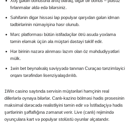
Xoş gəldin bonusuna artıq olaraq, digər bir bonus – pulsuz
fırlanmalar əldə edə bilərsiniz.
Səhifənin digər hissəsi lap populyar qarşıdan gələn idman
tədbirlərinin nümayişinə həsr olunub.
Mərc platforması bütün istifadəçilər ötrü asudə yoxlama
təmin eləmək üçün əla müştəri dəstəyi təklif edir.
Hər birinin nəzərə alınması lazım olan öz məhdudiyyətləri
mülk.
1win bet beynəlxalq səviyyədə tanınan Curaçao tənzimləyici
orqanı tərəfindən lisenziyalaşdırılıb.
1Win casino saytında servisin müştəriləri həmçinin real
dillerlərlə oynaya bilərlər. Canlı-kazino bölməsi hədis prosesinin
maksimal dərəcədə realistliyini təmin edir və İstifadəçiyə hədis
şərtlərinin şəffaflığına zəmanət verir. Live (canlı) rejimində
oyunçulara kart və populyar stolüstü oyunlar əlçatandır.