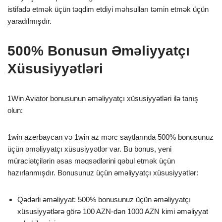
istifadə etmək üçün təqdim etdiyi məhsulları təmin etmək üçün
yaradılmışdır.
500% Bonusun Əməliyyatçı
Xüsusiyyətləri
1Win Aviator bonusunun əməliyyatçı xüsusiyyətləri ilə tanış
olun:
1win azerbaycan və 1win az mərc saytlarında 500% bonusunuz
üçün əməliyyatçı xüsusiyyətlər var. Bu bonus, yeni
müraciətçilərin əsas məqsədlərini qəbul etmək üçün
hazırlanmışdır. Bonusunuz üçün əməliyyatçı xüsusiyyətlər:
Qədərli əməliyyat: 500% bonusunuz üçün əməliyyatçı
xüsusiyyətlərə görə 100 AZN-dən 1000 AZN kimi əməliyyat