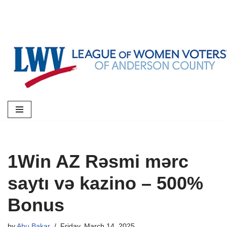
Skip
to
content
1Win AZ Rəsmi mərc
saytı və kazino – 500%
Bonus
by
Abu Bakar
Friday, March 14, 2025