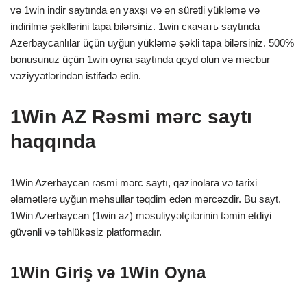
və 1win indir saytında ən yaxşı və ən sürətli yükləmə və
indirilmə şəkllərini tapa bilərsiniz. 1win скачать saytında
Azerbaycanlılar üçün uyğun yükləmə şəkli tapa bilərsiniz. 500%
bonusunuz üçün 1win oyna saytında qeyd olun və məcbur
vəziyyətlərindən istifadə edin.
1Win AZ Rəsmi mərc saytı
haqqında
1Win Azerbaycan rəsmi mərc saytı, qazinolara və tarixi
əlamətlərə uyğun məhsullar təqdim edən mərcəzdir. Bu sayt,
1Win Azerbaycan (1win az) məsuliyyətçilərinin təmin etdiyi
güvənli və təhlükəsiz platformadır.
1Win Giriş və 1Win Oyna