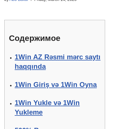
Содержимое
1Win AZ Rəsmi mərc saytı
haqqında
1Win Giriş və 1Win Oyna
1Win Yukle və 1Win
Yukleme