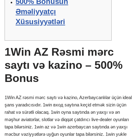
500% Bonusun
Əməliyyatçı
Xüsusiyyətləri
1Win AZ Rəsmi mərc
saytı və kazino – 500%
Bonus
1Win AZ rəsmi mərc saytı və kazino, Azerbaycanlılar üçün ideal
şans yaradıcısıdır. 1win вход saytına keçid etmək sizin üçün
rahat və sürətli olacaq. 1win oyna saytında ən yaxşı və ən
məşhur aviatorlar, slotlar və diqqət çatdırıcı live-dealer oyunları
tapa bilərsiniz. 1win az və 1win azerbaycan saytında ən yaxşı
məcbur vəziyyətlərə uyğun oyunlar tapa bilərsiniz. 1win yukle