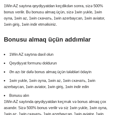
1Win AZ saytına qeydiyyatdan keçdikdən sonra, sizə 500%
bonus verilir. Bu bonusu almaq üçün, sizə 1win yukle, 1win
oyna, 1win az, 1win скачать, 1win azerbaycan, 1win aviator,
1win giriş, 1win indir etməlisiniz.
Bonusu almaq üçün addımlar
1Win AZ saytına daxil olun
Qeydiyyat formunu doldurun
Ən azı bir dəfə bonus almaq üçün tələbləri ödəyin
1win yukle, 1win oyna, 1win az, 1win скачать, 1win
azerbaycan, 1win aviator, 1win giriş, 1win indir edin
Bonusu alın
1Win AZ saytında qeydiyyatdan keçmək və bonus almaq çox
asandır. Sizə 500% bonus verilir və siz 1win yukle, 1win oyna,
1win az, 1win скачать, 1win azerbaycan, 1win aviator, 1win