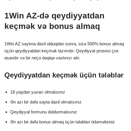
1Win AZ-də qeydiyyatdan
keçmək və bonus almaq
1Win AZ saytına daxil olduqdan sonra, sizə 500% bonus almaq
üçün qeydiyyatdan keçmək lazımdır. Qeydiyyat prosesi çox
asandır və bir neçə dəqiqə vaxtınızı alır.
Qeydiyyatdan keçmək üçün tələblər
18 yaşdan yuxarı olmalısınız
Ən azı bir dəfə sayta daxil olmalısınız
Qeydiyyat formunu doldurmalısınız
Ən azı bir dəfə bonus almaq üçün tələbləri ödəməlisiniz