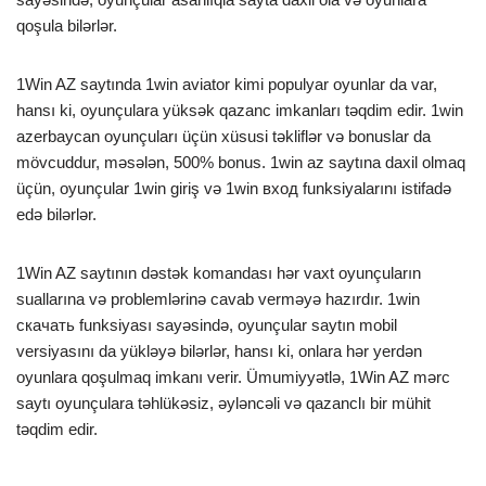
qoşula bilərlər.
1Win AZ saytında 1win aviator kimi populyar oyunlar da var,
hansı ki, oyunçulara yüksək qazanc imkanları təqdim edir. 1win
azerbaycan oyunçuları üçün xüsusi təkliflər və bonuslar da
mövcuddur, məsələn, 500% bonus. 1win az saytına daxil olmaq
üçün, oyunçular 1win giriş və 1win вход funksiyalarını istifadə
edə bilərlər.
1Win AZ saytının dəstək komandası hər vaxt oyunçuların
suallarına və problemlərinə cavab verməyə hazırdır. 1win
скачать funksiyası sayəsində, oyunçular saytın mobil
versiyasını da yükləyə bilərlər, hansı ki, onlara hər yerdən
oyunlara qoşulmaq imkanı verir. Ümumiyyətlə, 1Win AZ mərc
saytı oyunçulara təhlükəsiz, əyləncəli və qazanclı bir mühit
təqdim edir.