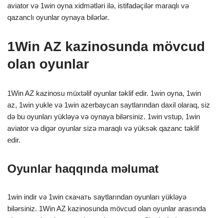
aviator və 1win oyna xidmətləri ilə, istifadəçilər maraqlı və
qazanclı oyunlar oynaya bilərlər.
1Win AZ kazinosunda mövcud
olan oyunlar
1Win AZ kazinosu müxtəlif oyunlar təklif edir. 1win oyna, 1win
az, 1win yukle və 1win azerbaycan saytlarından daxil olaraq, siz
də bu oyunları yükləyə və oynaya bilərsiniz. 1win vstup, 1win
aviator və digər oyunlar sizə maraqlı və yüksək qazanc təklif
edir.
Oyunlar haqqında məlumat
1win indir və 1win скачать saytlarından oyunları yükləyə
bilərsiniz. 1Win AZ kazinosunda mövcud olan oyunlar arasında