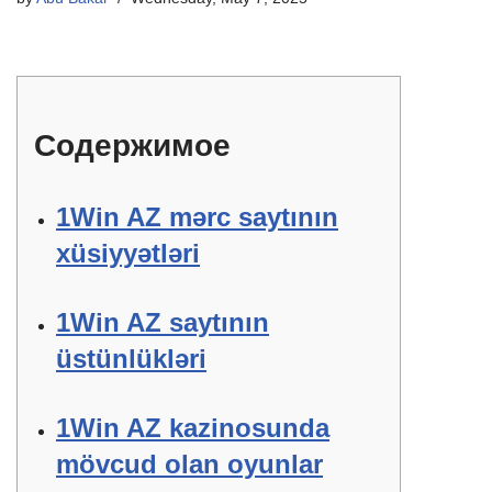
Содержимое
1Win AZ mərc saytının
xüsiyyətləri
1Win AZ saytının
üstünlükləri
1Win AZ kazinosunda
mövcud olan oyunlar