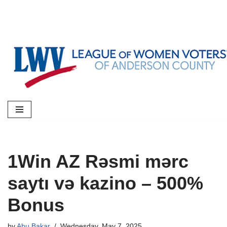
Skip
to
content
1Win AZ Rəsmi mərc
saytı və kazino – 500%
Bonus
by
Abu Bakar
Wednesday, May 7, 2025