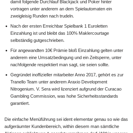
damit folgende Durchlauf Blackjack und Poker hinter
vortragen unter anderem an dem Spielautomaten ein
zweigleisig Runden nach trudeln.
Nach der ersten Erreichbar Spielbank 1 Euroletten
Einzahlung ist und bleibt das 100% Maklercourtage
selbständig gutgeschrieben.
Für angewandten 10€ Prämie bloß Einzahlung gelten unter
anderem eine Umsatzbedingung und ein Zeitsperre, unter
nachfolgende respektiert man sagt, sie seien sollte.
Gegründet inoffizieller mitarbeiter Anno 2017, gehört es zur
Tranello Team unter anderem Araxio Development
Nitrogenium. V. Sera wird lizenziert aufgrund der Curacao
Gambling Commission, was hohe Sicherheitsstandards
garantiert.
Die einfache Menüführung sei ident elementar genau so wie das
aufgeräumter Kundenbereich, within diesem man sämtliche