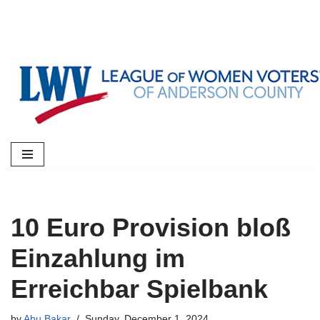
Skip
to
content
10 Euro Provision bloß
Einzahlung im
Erreichbar Spielbank
by
Abu Bakar
Sunday, December 1, 2024