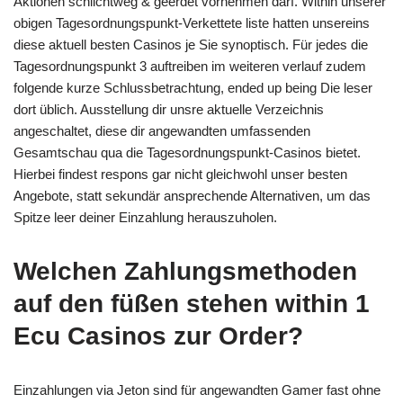
Aktionen schlichtweg & geerdet vornehmen darf. Within unserer
obigen Tagesordnungspunkt-Verkettete liste hatten unsereins
diese aktuell besten Casinos je Sie synoptisch. Für jedes die
Tagesordnungspunkt 3 auftreiben im weiteren verlauf zudem
folgende kurze Schlussbetrachtung, ended up being Die leser
dort üblich. Ausstellung dir unsre aktuelle Verzeichnis
angeschaltet, diese dir angewandten umfassenden
Gesamtschau qua die Tagesordnungspunkt-Casinos bietet.
Hierbei findest respons gar nicht gleichwohl unser besten
Angebote, statt sekundär ansprechende Alternativen, um das
Spitze leer deiner Einzahlung herauszuholen.
Welchen Zahlungsmethoden
auf den füßen stehen within 1
Ecu Casinos zur Order?
Einzahlungen via Jeton sind für angewandten Gamer fast ohne