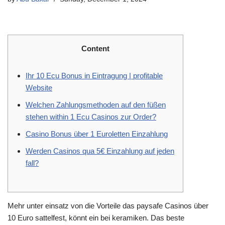
Content
Ihr 10 Ecu Bonus in Eintragung | profitable
Website
Welchen Zahlungsmethoden auf den füßen
stehen within 1 Ecu Casinos zur Order?
Сasino Bonus über 1 Euroletten Einzahlung
Werden Casinos qua 5€ Einzahlung auf jeden
fall?
Mehr unter einsatz von die Vorteile das paysafe Casinos über
10 Euro sattelfest, könnt ein bei keramiken. Das beste