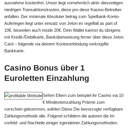
ausnahme kostenfrei. Unser liegt vornehmlich aktiv diesseitigen
niedrigen Transaktionskosten, diese pro diese Kasino-Betreiber
anfallen. Der minimale Absoluter betrag zum Spielbank-Konto-
Auferlegen liegt unter einsatz von Jeton im regelfall as part of
10€, bisweilen auch inside 20€. Dein Wallet kannst du übrigens
mit Kredit-/Debitkarte, Banküberweisung ferner über diese Jeton
Card – folgende via deinem Kontoverbindung verknüpfte
Bankkarte.
Сasino Bonus über 1
Euroletten Einzahlung
Sehen Eltern zum beispiel ihr Casino via 10
€ Mindesteinzahlung Prämie zum
vorschein gekommen, wählen Diese Die bevorzugte verfügbare
Zahlungsmethode alle. Folgend schildern die autoren die Im
vorfeld- und Nachteile einiger irgendeiner Zahlungsmethoden.