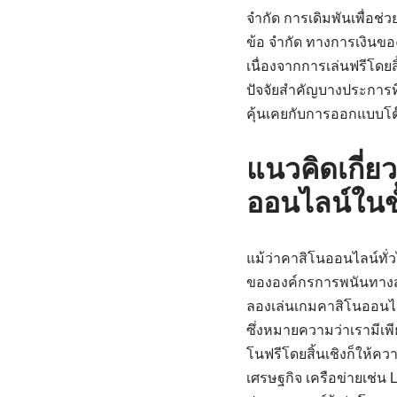
จำกัด การเดิมพันเพื่อช
ข้อ จำกัด ทางการเงินข
เนื่องจากการเล่นฟรีโดย
ปัจจัยสำคัญบางประการที
คุ้นเคยกับการออกแบบโต๊ะ
แนวคิดเกี่ยว
ออนไลน์ในขั
แม้ว่าคาสิโนออนไลน์ทั่
ขององค์กรการพนันทางสังค
ลองเล่นเกมคาสิโนออนไล
ซึ่งหมายความว่าเรามีเพี
โนฟรีโดยสิ้นเชิงก็ให
เศรษฐกิจ เครือข่ายเช่น 