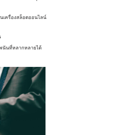
ในเครื่องสล็อตออนไลน์
น
รพนันที่หลากหลายได้