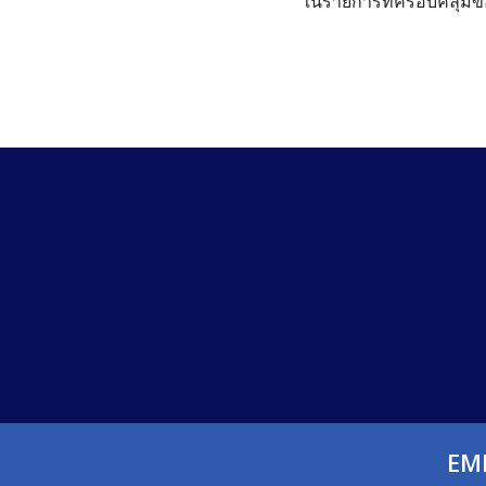
ในรายการที่ครอบคลุมขอ
EM