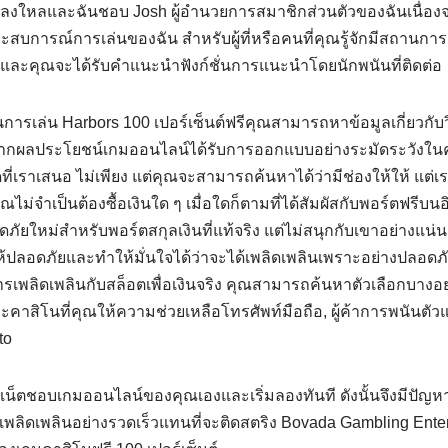
งใหลและฉันชอบ Josh ผู้อำนวยการสมาชิกส่วนตัวของฉันเนื่อง
ะสบการณ์การเล่นของฉัน สำหรับผู้ที่หรือคนที่คุณรู้จักมีสถานก
ะคุณจะได้รับคำแนะนำฟังก์ชั่นการแนะนำโดยนักพนันที่ติดต่อ
เล่น Harbors 100 เปอร์เซ็นต์ฟรีคุณสามารถหาข้อมูลเกี่ยวกับวิด
จากผลประโยชน์เกมออนไลน์ได้รับการออกแบบอย่างระมัดระวังใน
ี่เราเสนอ ไม่เพียง แต่คุณจะสามารถค้นหาได้ว่ามีช่องให้ให้ แต่เร
ณไม่จำเป็นต้องซื้อเงินใด ๆ เมื่อใดก็ตามที่ได้สัมผัสกับพอร์ตฟรีบ
ดภัยใหม่สำหรับพอร์ตสกุลเงินที่แท้จริง แต่ไม่สนุกกับเขาอย่างแน่นอ
ให้ปลอดภัยและทำให้มั่นใจได้ว่าจะได้เพลิดเพลินเพราะอย่างปลอดภ
รเพลิดเพลินกับสล็อตเพื่อเงินจริง คุณสามารถค้นหาตัวเลือกบางอย
ะคาสิโนที่คุณให้ความช่วยเหลือโทรศัพท์มือถือ, ผู้ค้าการพนันต
to
ร์เน็ตชอบเกมออนไลน์ของคุณเองและเริ่มลองทันที ดังนั้นจึงมีปัญห
พลิดเพลินอย่างรวดเร็วแทนที่จะติดสตริง Bovada Gambling Enterpri