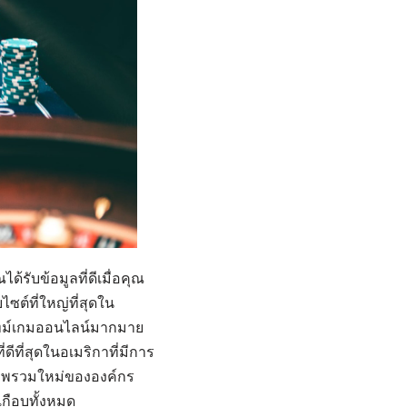
ับข้อมูลที่ดีเมื่อคุณ
ไซต์ที่ใหญ่ที่สุดใน
ไทม์เกมออนไลน์มากมาย
ีที่สุดในอเมริกาที่มีการ
ภาพรวมใหม่ขององค์กร
กือบทั้งหมด