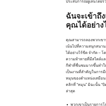
ประสบการณ์ผู้เล่นโดยร
ฉันจะเข้าถึ
คุณได้อย่าง
คุณสามารถลองพวกเขาทั้ง
เน้นไปที่ความสนุกสนานอ
ได้อย่างไร้ขีด จำกัด – 
ความท้าทายที่มีสไตล์และคว
กีฬาที่ชื่นชมมากขึ้นทำใ
เป็นงานที่สำคัญในการมีเง
หมุนของตำแหน่งเสมือนจร
คลิกที่ “หมุน” มิฉะนั้น
ล่าสุด
พวกเขาเป็นรายการโปร