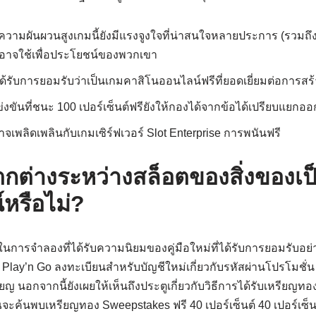
รื่องความผันผวนสูงเกมนี้ยังมีแรงจูงใจที่น่าสนใจหลายประการ (รวม
คนอาจใช้เพื่อประโยชน์ของพวกเขา
ได้รับการยอมรับว่าเป็นเกมคาสิโนออนไลน์ฟรีที่ยอดเยี่ยมต่อการสร้า
งขันที่ชนะ 100 เปอร์เซ็นต์ฟรียังให้กองได้จากข้อได้เปรียบแยกอ
าจเพลิดเพลินกับเกมเซิร์ฟเวอร์ Slot Enterprise การพนันฟรี
ต่างระหว่างสล็อตของสิ่งของเป
หรือไม่?
นการจำลองที่ได้รับความนิยมของคู่มือใหม่ที่ได้รับการยอมรับอย
าก Play’n Go ลงทะเบียนสำหรับบัญชีใหม่เกี่ยวกับรหัสผ่านโปรโมชั่
ยญ นอกจากนี้ยังเผยให้เห็นถึงประตูเกี่ยวกับวิธีการได้รับเหรียญท
ะค้นพบเหรียญทอง Sweepstakes ฟรี 40 เปอร์เซ็นต์ 40 เปอร์เซ็