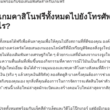
วมพร้อมกับข้อเสนอพิเศษสำหรับเกมฟรี
งเกมคาสิโนฟรีทั้งหมดไปยังโทรศัพ
ไร?
หมดได้ฟรีเพื่อค้นหาคุณเพื่อให้คุณไปถึงสถานที่ที่ดีของคุณ องค
ย่างเคร่งครัดโดยเสนอเกมออนไลน์ฟรีที่มีเหรียญดิจิตอลสิ่งจูงใ
โดยไม่ต้องเดิมพันทางเศรษฐกิจใด ๆ ด้วยกระแสที่มั่นคงจากแรงจูงใ
ามตื่นเต้นที่เพิ่มขึ้นของกิจกรรมที่คาดการณ์ไว้มันเป็นเรื่องง่ายที่
ห้ปุ่มใหม่เอี่ยม ฉันได้สำรวจมุมมองและพบคาสิโนทางสังคมที่ดีกว่า
ิน (จริง ๆ แล้วสกุลเงินดิจิทัล) ลองคิดดูสิ-บางครั้งคุณต้องการช่ว
ิงของคุณเอง ทุกสิ่งที่คุณต้องการในการจัดการจะตัดสินใจค่าตัว
 “บิด” เช่นนี้วงล้อใหม่ล่าสุดมักจะบิดและสร้างคอมโบใหม่ล่าสุดจ
ดทั้งหมดพร้อมกับแจ็คสีดำรูเล็ตและวิดีโอโป๊กเกอร์ แต่ยังมีเกม