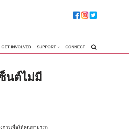
GET INVOLVED
SUPPORT
CONNECT
็นต์ไม่มี
องการเพื่อให้คุณสามารถ