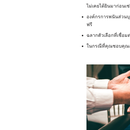
ไม่เคยได้ยินมาก่อนเช่
องค์กรการพนันส่วนบุค
ฟรี
ฉลากตัวเลือกที่เชื่อม
ในกรณีที่คุณชอบคุณสม