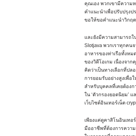
คุณเอง พวกเขามีความหล
คำแนะนำเพื่อปรับปรุงปร
ขอให้ขอคำแนะนำวิกฤตแล
และยังมีความสามารถในการ
Slotjava พวกเราทุกคน
อาหารของท่าเรือทั้งหมดท
ของวิดีโอเกม เนื่องจากคุ
คิดว่าเป็นทางเลือกที่ปลอ
การยอมรับอย่างสูงเพื่อ
สำหรับบุคคลที่เคยต้องกา
ใน ‘ตัวกรองยอดนิยม’ แล
เว็บไซต์อินเทอร์เน็ต cryp
เพียงแค่ดูคาสิโนอินเทอ
มืออาชีพที่ต้องการความเ