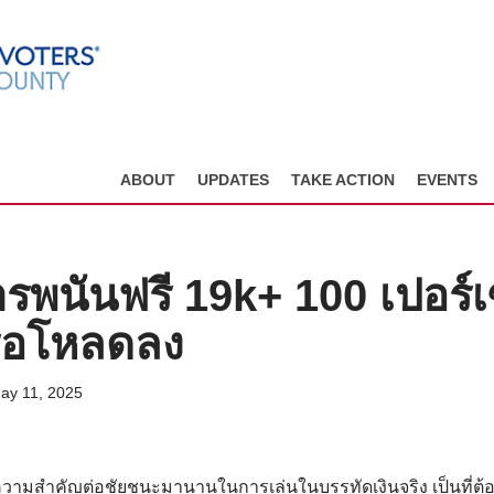
ABOUT
UPDATES
TAKE ACTION
EVENTS
รพนันฟรี 19k+ 100 เปอร์เซ
ือโหลดลง
ay 11, 2025
มีความสำคัญต่อชัยชนะมานานในการเล่นในบรรทัดเงินจริง เป็นที่ต้