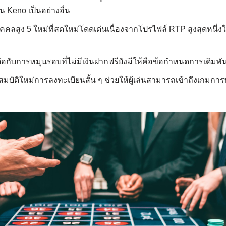
น Keno เป็นอย่างอื่น
คลสูง 5 ใหม่ที่สดใหม่โดดเด่นเนื่องจากโปรไฟล์ RTP สูงสุดหนึ่ง
ต่อกับการหมุนรอบที่ไม่มีเงินฝากฟรียังมีให้คือข้อกำหนดการเดิมพั
บัติใหม่การลงทะเบียนสั้น ๆ ช่วยให้ผู้เล่นสามารถเข้าถึงเกมกา