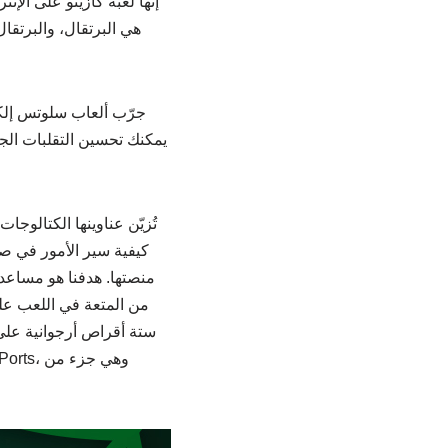
إنها لعبة كازينو على الإ
تُزيّن عناوينها الكتالو
كيفية سير الأمور في صن
منصتها. هدفنا هو مساعد
من المتعة في اللعب على 
ستة أقراص أرجوانية على 