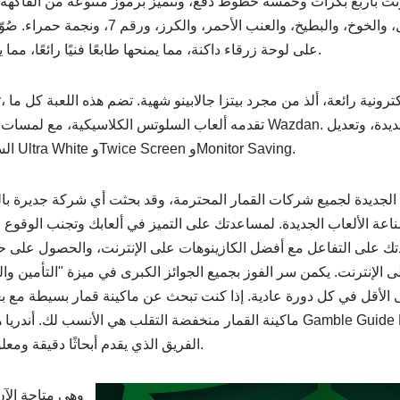
نترنت بأربع بكرات وخمسة خطوط دفع، وتتميز برموز متنوعة من الفاكهة 
هي البرتقال، والبرتقال، والخوخ، والبطيخ، والعنب
على لوحة زرقاء داكنة، مما يمنحها طابعًا فنيًا رائعًا، مما يجعلها جذابة للرؤية الجديدة.
تقدمه ألعاب السلوتس الكلاسيكية، مع لمسات جريئة من تصميم مصممي Wazdan
السرعة، وتفعيل خيارات مثل Ultra White وTwice Screen وMonitor Saving.
جات الجديدة لجميع شركات القمار المحترمة، وقد بحثت أي شركة جديرة با
اعة الألعاب الجديدة. لمساعدتك على التميز في ألعابك وتجنب الوقوع 
تك على التفاعل مع أفضل الكازينوهات على الإنترنت، والحصول على حو
الإنترنت. يكمن سر الفوز بجميع الجوائز الكبرى في ميزة "التأمين والد
الأقل في كل دورة عادية. إذا كنت تبحث عن ماكينة قمار بسيطة مع بع
ماكينة القمار منخفضة التقلب هي الأنسب لك. أندريا هي المديرة الجديدة ل
الفريق الذي يقدم أبحاثًا دقيقة ومعلومات قيّمة لمن يبحث عنها.