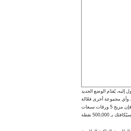
 إليه، يُقدّم الوضع الجديد
. وأي مجموعة أخرى فعّالة
تُعادل ضعف الخيار الكامل على الأقل. بما أنك تلعب بأقصى خيار (100 نقطة لكل مجموعة)، فإن مزيج 5 ورقات سبعات