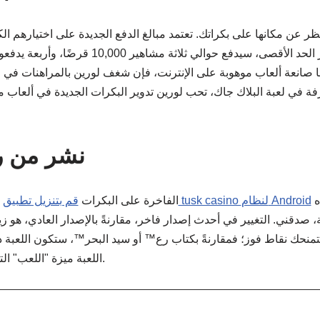
نظر عن مكانها على بكراتك. تعتمد مبالغ الدفع الجديدة على اختيارهم ا
50,00. بصفتها صانعة ألعاب موهوبة على الإنترنت، فإن شغف لورين بالمراهنات ف
ترفة في لعبة البلاك جاك، تحب لورين تدوير البكرات الجديدة في ألعاب م
نشر من ر
الأربع، وستصبح هذه
قم بتنزيل تطبيق tusk casino لنظام Android
ستتألق لعبة "Very Hot™" الفاخرة على البكرات
، صدقني. التغيير في أحدث إصدار فاخر، مقارنةً بالإصدار العادي، هو زيا
تمنحك نقاط فوز؛ فمقارنةً بكتاب رع™ أو سيد البحر™، ستكون اللعبة 
اللعبة ميزة "اللعب" التي تُفعّل بعد كل دورة فائزة.