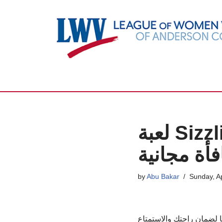
Skip
to
content
لعبة Sizzling hot Deluxe Remark العب Slot
فأة مجانية
by
Abu Bakar
Sunday, Ap
ا لضمان راحتك والاستمتاع