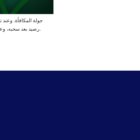
جولة المكافأة. وعند 
رصيد بعد سحبه، وعندما يسحب الرصيد الجديد، يفوز. عادةً، لا حاجة لتنزيل أي تطبيق إضافي، أو التسجيل لفترة طويلة.