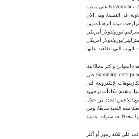
على منصة Novomatic، أحدث شركة
وية، في النمسا، وهي الآن
 تراوحت قيمة الرهانات بين
 إسترليني/يورو/دولار أمريكي
يه إسترليني/يورو/دولار أمريكي
 الموانئ وأكثر مجانًا هنا
على Gambling enterprises.com. ستجد
لكازينوهات الإلكترونية التي
ا، وتقدم مكافآت ترحيبية
ع اللاعبين الجدد من خلال
عبنا هذه اللعبة سابقًا، ومن
ب على ثلاثة رموز أو أكثر