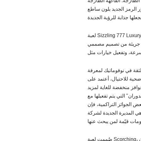
الطازجة. الفاكهة الطازجة
 الأحمر، والكرز، ورقم 7، ونجمة حمراء. صُوّر الرمز الجديد بلون ساطع
لعبة Sizzling 777 Luxury، جرّب ألعاب سلوتس إلكترونية رائعة، ألذ من مجرد بيتزا جالابينو شهية. تضم هذه اللعبة كل ما
. يمكنك تحسين التقلبات الجديدة، وتعديل
لثقة في نوفوماتيك لمعرفة
ضحية للاحتيال، أعتمد على
افز منخفضة للغاية لمزيد
وران" التي يتم تفعيلها مع
ض الجوائز التراكمية، فإن
شركة Gamble Guide Ports، وهي جزء من
صُممت لعبة Scorching، وهي متاحة الآن