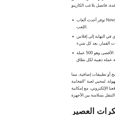
توفر أحدث ألعاب Novoline الساخنة رسوم مكافأة إضافية فريدة ومهارة مكافأة مربحة للغاية تُعرف أيضًا باسم ميزة
اللعب.
 في النهاية إلى إفلاس
بجواره مباشرة، ستلاحظ خيار الحد الأقصى للمقامرة الذي يمكنه زيادة الخيار الجديد إلى الحد الأقصى وهو 500 عملة
مج أو تطبيقات إضافية، مما
ولة. لمحبي لعبة "الفخامة
عنا الإلكتروني، مع إمكانية
 الأجهزة.
كرات العصير