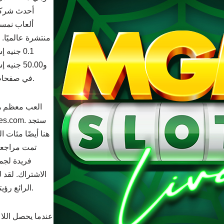
ألعاب نمسا
منتشرة عالميًا.
0.1 جنيه
و50.00 جن
في صفحات الويب التي اطلعت عليها.
العب معظم هذه
هنا أيضًا مئات ا
تمت مراجعته
فريدة لجمي
الاشتراك. لقد ل
الرائع رؤيتها مجددًا بعد سنوات عديدة.
عندما يحصل اللاع