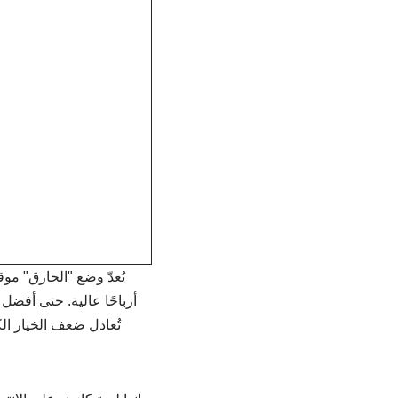
يُعدّ وضع "الحارق" موقع
أرباحًا عالية. حتى أفضل