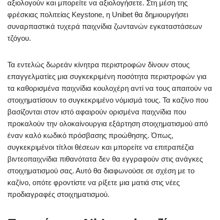
αξιολογούν και μπορείτε να αξιολογήσετε. Στη μέση της
φρέσκιας πολιτείας Keystone, η Unibet θα δημιουργήσει
συναρπαστικά τυχερά παιχνίδια ζωντανών εγκαταστάσεων
τζόγου.
Τα εντελώς δωρεάν κίνητρα περιστροφών δίνουν στους
επαγγελματίες μια συγκεκριμένη ποσότητα περιστροφών για
τα καθορισμένα παιχνίδια κουλοχέρη αντί να τους απαιτούν να
στοιχηματίσουν το συγκεκριμένο νόμισμά τους. Τα καζίνο που
βασίζονται στον ιστό αφαιρούν ορισμένα παιχνίδια που
προκαλούν την ολοκαίνουργια εξάρτηση στοιχηματισμού από
έναν καλό κωδικό πρόσβασης προώθησης. Όπως,
συγκεκριμένοι τίτλοι θέσεων και μπορείτε να επιτραπέζια
βιντεοπαιχνίδια πιθανότατα δεν θα εγγραφούν στις ανάγκες
στοιχηματισμού σας. Αυτό θα διαφωνούσε σε σχέση με το
καζίνο, οπότε φροντίστε να ρίξετε μια ματιά στις νέες
προδιαγραφές στοιχηματισμού.