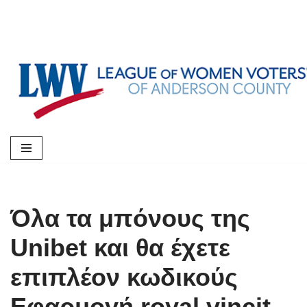
Skip
to
content
Όλα τα μπόνους της
Unibet και θα έχετε
επιπλέον κωδικούς
Εφαρμογή royal vincit