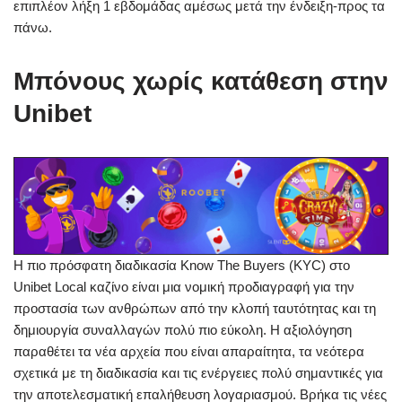
επιπλέον λήξη 1 εβδομάδας αμέσως μετά την ένδειξη-προς τα
πάνω.
Μπόνους χωρίς κατάθεση στην
Unibet
Η πιο πρόσφατη διαδικασία Know The Buyers (KYC) στο
Unibet Local καζίνο είναι μια νομική προδιαγραφή για την
προστασία των ανθρώπων από την κλοπή ταυτότητας και τη
δημιουργία συναλλαγών πολύ πιο εύκολη. Η αξιολόγηση
παραθέτει τα νέα αρχεία που είναι απαραίτητα, τα νεότερα
σχετικά με τη διαδικασία και τις ενέργειες πολύ σημαντικές για
την αποτελεσματική επαλήθευση λογαριασμού. Βρήκα τις νέες