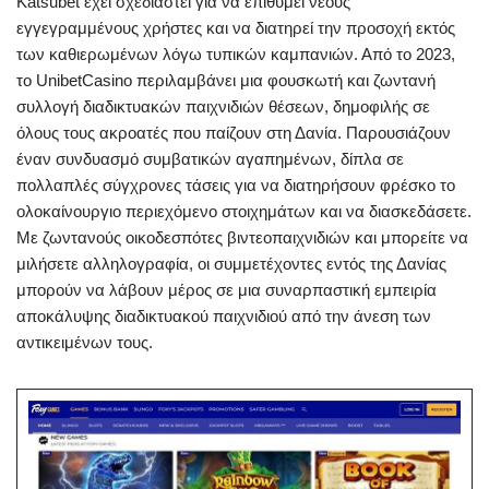
Katsubet έχει σχεδιαστεί για να επιθυμεί νέους
εγγεγραμμένους χρήστες και να διατηρεί την προσοχή εκτός
των καθιερωμένων λόγω τυπικών καμπανιών. Από το 2023,
το UnibetCasino περιλαμβάνει μια φουσκωτή και ζωντανή
συλλογή διαδικτυακών παιχνιδιών θέσεων, δημοφιλής σε
όλους τους ακροατές που παίζουν στη Δανία. Παρουσιάζουν
έναν συνδυασμό συμβατικών αγαπημένων, δίπλα σε
πολλαπλές σύγχρονες τάσεις για να διατηρήσουν φρέσκο ​​το
ολοκαίνουργιο περιεχόμενο στοιχημάτων και να διασκεδάσετε.
Με ζωντανούς οικοδεσπότες βιντεοπαιχνιδιών και μπορείτε να
μιλήσετε αλληλογραφία, οι συμμετέχοντες εντός της Δανίας
μπορούν να λάβουν μέρος σε μια συναρπαστική εμπειρία
αποκάλυψης διαδικτυακού παιχνιδιού από την άνεση των
αντικειμένων τους.