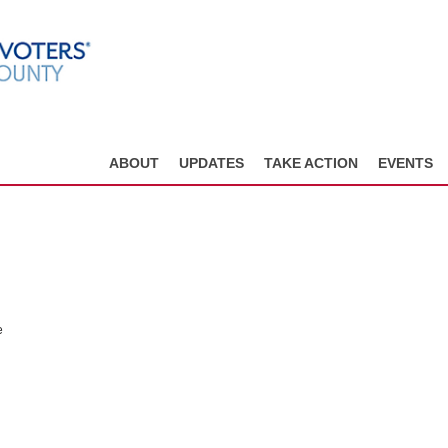
ABOUT
UPDATES
TAKE ACTION
EVENTS
e