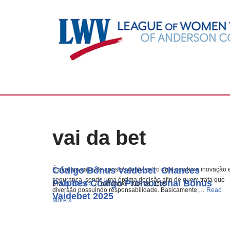
Skip
to
content
vai da bet
Código Bônus Vaidebet ️ Chances
É alguma casa de apostas confiável, o qual combina inovação 
segurança, sendo uma óptima decisão afin de quem trata que
Palpites Código Promocional Bônus
BY
ABU BAKAR
SATURDAY, JULY 26, 2025
diversão possuindo responsabilidade. Basicamente,…
Read
Vaidebet 2025
More »