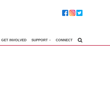
GET INVOLVED
SUPPORT
CONNECT