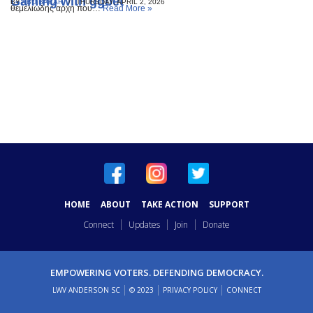
Gaming with ggbet
BY
ABU BAKAR
THURSDAY, APRIL 2, 2026
θεμελιώδης αρχή που…
Read More »
HOME
ABOUT
TAKE ACTION
SUPPORT
Connect
Updates
Join
Donate
EMPOWERING VOTERS. DEFENDING DEMOCRACY.
LWV ANDERSON SC
© 2023
PRIVACY POLICY
CONNECT