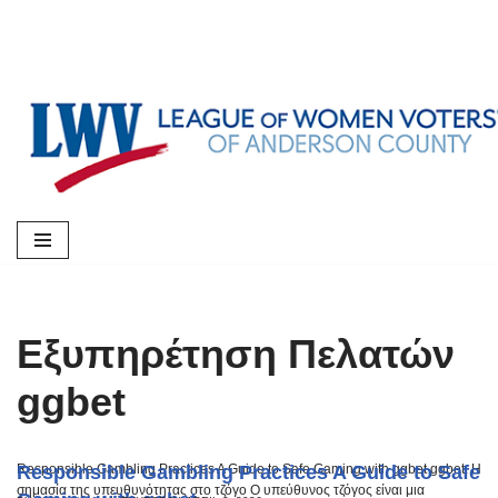
Skip
to
content
Εξυπηρέτηση Πελατών
ggbet
Responsible Gambling Practices A Guide to Safe
Responsible Gambling Practices A Guide to Safe Gaming with ggbet ggbet: Η
σημασία της υπευθυνότητας στο τζόγο Ο υπεύθυνος τζόγος είναι μια