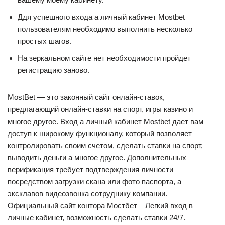
Ддя успешного входа а личный кабинет Mostbet
пользователям необходимо выполнить несколько
простых шагов.
На зеркальном сайте нет необходимости пройдет
регистрацию заново.
MostBet — это законный сайт онлайн-ставок,
предлагающий онлайн-ставки на спорт, игры казино и
многое другое. Вход а личный кабинет Mostbet дает вам
доступ к широкому функционалу, который позволяет
контролировать своим счетом, сделать ставки на спорт,
выводить деньги а многое другое. Дополнительных
верификация требует подтверждения личности
посредством загрузки скана или фото паспорта, а
эксклавов видеозвонка сотруднику компании.
Официальный сайт контора Мостбет – Легкий вход в
личные кабинет, возможность сделать ставки 24/7.