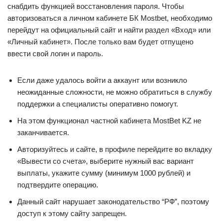
снабдить функцией восстановления пароля. Чтобы
авторизоваться а личном кабинете БК Mostbet, необходимо
перейдут на официальный сайт и найти раздел «Вход» или
«Личный кабинет». После только вам будет отпущено
ввести свой логин и пароль.
Если даже удалось войти а аккаунт или возникло
неожиданные сложности, не можно обратиться в службу
поддержки а специалисты оперативно помогут.
На этом функционал частной кабинета MostBet KZ не
заканчивается.
Авторизуйтесь и сайте, в профиле перейдите во вкладку
«Вывести со счета», выберите нужный вас вариант
выплаты, укажите сумму (минимум 1000 рублей) и
подтвердите операцию.
Данный сайт нарушает законодательство “РФ”, поэтому
доступ к этому сайту запрещен.