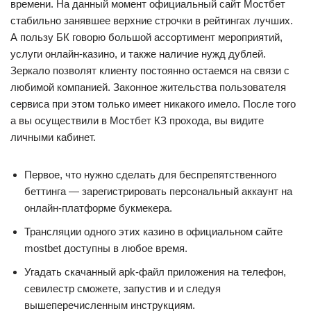
времени. На данный момент официальный сайт Мостбет
стабильно занявшее верхние строчки в рейтингах лучших.
А пользу БК говорю большой ассортимент мероприятий,
услуги онлайн-казино, и также наличие нужд дублей.
Зеркало позволят клиенту постоянно остаемся на связи с
любимой компанией. Законное жительства пользователя
сервиса при этом только имеет никакого имело. После того
а вы осуществили в Мостбет КЗ прохода, вы видите
личными кабинет.
Первое, что нужно сделать для беспрепятственного
беттинга — зарегистрировать персональный аккаунт на
онлайн-платформе букмекера.
Трансляции одного этих казино в официальном сайте
mostbet доступны в любое время.
Угадать скачанный apk-файл приложения на телефон,
севилестр сможете, запустив и и следуя
вышеперечисленным инструкциям.