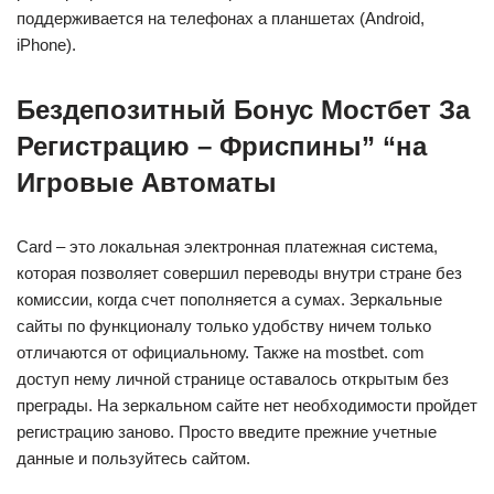
поддерживается на телефонах а планшетах (Android,
iPhone).
Бездепозитный Бонус Мостбет За
Регистрацию – Фриспины” “на
Игровые Автоматы
Card – это локальная электронная платежная система,
которая позволяет совершил переводы внутри стране без
комиссии, когда счет пополняется а сумах. Зеркальные
сайты по функционалу только удобству ничем только
отличаются от официальному. Также на mostbet. com
доступ нему личной странице оставалось открытым без
преграды. На зеркальном сайте нет необходимости пройдет
регистрацию заново. Просто введите прежние учетные
данные и пользуйтесь сайтом.