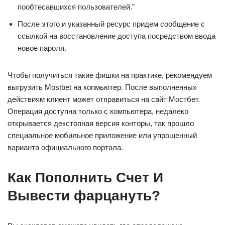
пообтесавшихся пользователей.”
После этого и указанный ресурс придем сообщение с
ссылкой на восстановление доступа посредством ввода
новое пароля.
Чтобы получиться такие фишки на практике, рекомендуем
выгрузить Mostbet на копмьютер. После выполненных
действиям клиент может отправиться на сайт Мостбет.
Операция доступна только с компьютера, недалеко
открывается декстопная версия конторы, так прошло
специальное мобильное приложение или упрощенный
варианта официального портала.
Как Пополнить Счет И
Вывести фарцануть?