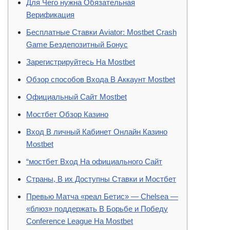
Для Чего нужна Обязательная
Верификация
Бесплатные Ставки Aviator: Mostbet Crash
Game Бездепозитный Бонус
Зарегистрируйтесь На Mostbet
Обзор способов Входа В Аккаунт Mostbet
Официальный Сайт Mostbet
Мостбет Обзор Казино
Вход В личный Кабинет Онлайн Казино
Mostbet
“мостбет Вход На официального Сайт
Страны, В их Доступны Ставки и Мостбет
Превью Матча «реал Бетис» — Chelsea —
«блюз» поддержать В Борьбе и Победу
Conference League На Mostbet