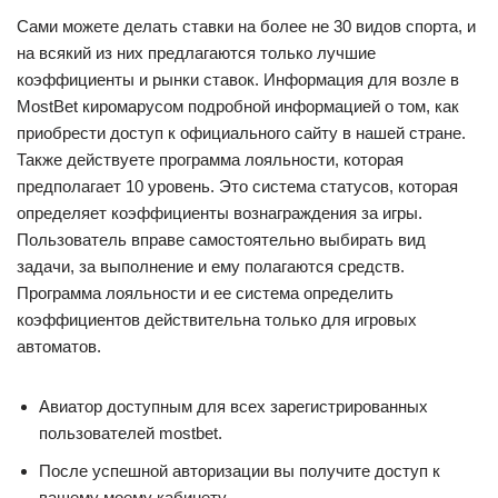
Сами можете делать ставки на более не 30 видов спорта, и
на всякий из них предлагаются только лучшие
коэффициенты и рынки ставок. Информация для возле в
MostBet киромарусом подробной информацией о том, как
приобрести доступ к официального сайту в нашей стране.
Также действуете программа лояльности, которая
предполагает 10 уровень. Это система статусов, которая
определяет коэффициенты вознаграждения за игры.
Пользователь вправе самостоятельно выбирать вид
задачи, за выполнение и ему полагаются средств.
Программа лояльности и ее система определить
коэффициентов действительна только для игровых
автоматов.
Авиатор доступным для всех зарегистрированных
пользователей mostbet.
После успешной авторизации вы получите доступ к
вашему моему кабинету.