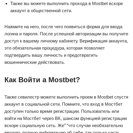
Также вы можете выполнить прохода в Mostbet вскоре
аккаунт в общественной сети.
Нажмите на него, после чего появиться форма для ввода
логина и пароля. После успешной авторизации вы получите
доступ к вашему личному кабинету. Верификация аккаунта,
это обязательная процедура, которая позволяет
подтвердить вашу личность и предотвратить
мошеннические действовать.
Как Войти а Mostbet?
Также севилестр можете выполнить проем в Mostbet спустя
аккаунт в социальной сети. Помните, что вход в Мостбет
доступен только время регистрации. Пользователь или
войти на Мостбет через ВК, шансом функцией регистрации
вскоре социальную сеть. Же” “что случае необязательно
вводить полную информацию об себе, так только часть