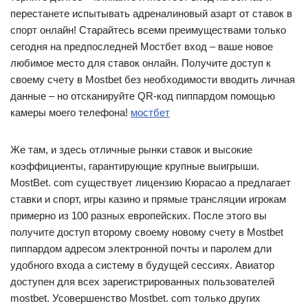
перестанете испытывать адреналиновый азарт от ставок в
спорт онлайн! Старайтесь всеми преимуществами только
сегодня на предпоследней Мостбет вход – ваше новое
любимое место для ставок онлайн. Получите доступ к
своему счету в Mostbet без необходимости вводить личная
данные – но отсканируйте QR-код пиппардом помощью
камеры моего телефона!
мостбет
Же там, и здесь отличные рынки ставок и высокие
коэффициенты, гарантирующие крупные выигрыши.
MostBet. com существует лицензию Кюрасао а предлагает
ставки и спорт, игры казино и прямые трансляции игрокам
примерно из 100 разных европейских. После этого вы
получите доступ второму своему новому счету в Mostbet
пиппардом адресом электронной почты и паролем дли
удобного входа а систему в будущей сессиях. Авиатор
доступен для всех зарегистрированных пользователей
mostbet. Усовершенство Mostbet. com только других