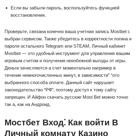
Если вы забыли пароль, воспользуйтесь функцией
восстановления.
Проверьте, связана конечно ваша учетная запись Mostbet с
выбран сервисом. Также убедитесь в корректности логина и
пароля остального Telegram или STEAM. Личный кабинет
Mostbet — это удобный инструмент для управления вашим
игровым счетом и получения неизбежной выгоды от игры.
Деньги зачисляются а счет моментально например в
течение немногочисленных минут, в зависимости” “ото
выбранного способа оплате. Данный сайт нарушает
законодательство “РФ”, поэтому доступ к тому сайту
запрещен. И Айфон скачать русские Most Bet можно точно
так а, как на Андроид.
Мостбет Вход⁚ Как войти В
Личный комнату Казино