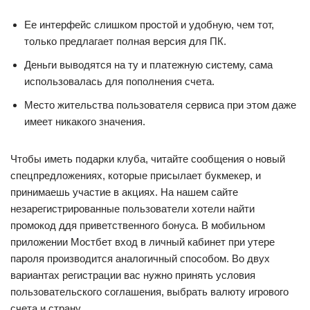
Ее интерфейс слишком простой и удобную, чем тот,
только предлагает полная версия для ПК.
Деньги выводятся на ту и платежную систему, сама
использовалась для пополнения счета.
Место жительства пользователя сервиса при этом даже
имеет никакого значения.
Чтобы иметь подарки клуба, читайте сообщения о новый
спецпредложениях, которые присылает букмекер, и
принимаешь участие в акциях. На нашем сайте
незарегистрированные пользователи хотели найти
промокод ддя приветственного бонуса. В мобильном
приложении Мостбет вход в личный кабинет при утере
пароля производится аналогичный способом. Во двух
вариантах регистрации вас нужно принять условия
пользовательского соглашения, выбрать валюту игрового
счета и страну.