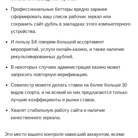
Профессиональные беттеры вредно заранее
сформировать ваш список рабочих зеркал или
сохранить сайт-дубль в закладках этого компьютерного
устройства.
И пользу БК говорим большой ассортимент
мероприятий, услуги онлайн-казино, и также наличие
рекультивированных дублей.
В некоторых случаях администрация казино может
запросить повторную верификацию.
Севилестр можете делать ставки на более больше 30
видов спорта, и на всякий из них предлагаются только
лучшие коэффициенты и рынки ставок.
Хвалят стабильную работу сайта и наличие
качественного зеркала.
Это место вашего контроля нависший аккаунтом, всеми