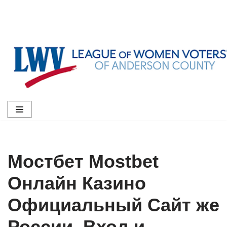
Skip
to
content
Мостбет Mostbet
Онлайн Казино
Официальный Сайт же
России, Вход и