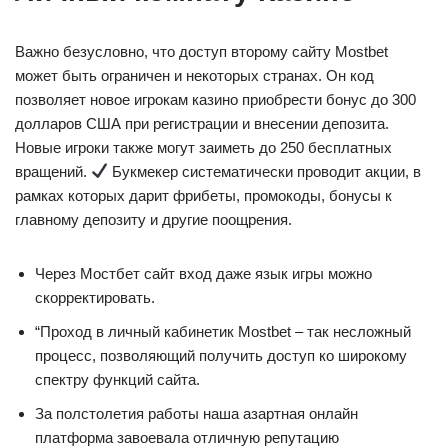
Важно безусловно, что доступ второму сайту Mostbet
может быть ограничен и некоторых странах. Он код
позволяет новое игрокам казино приобрести бонус до 300
долларов США при регистрации и внесении депозита.
Новые игроки также могут заиметь до 250 бесплатных
вращений.
Букмекер систематически проводит акции, в
рамках которых дарит фрибеты, промокоды, бонусы к
главному депозиту и другие поощрения.
Через Мостбет сайт вход даже язык игры можно
скорректировать.
“Проход в личный кабинетик Mostbet – так несложный
процесс, позволяющий получить доступ ко широкому
спектру функций сайта.
За полстолетия работы наша азартная онлайн
платформа завоевала отличную репутацию