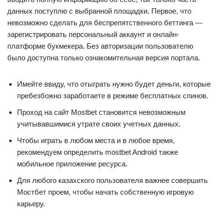
данных поступлю с выбранной площадки. Первое, что
невозможно сделать для беспрепятственного беттинга —
зарегистрировать персональный аккаунт и онлайн-
платформе букмекера. Без авторизации пользователю
было доступна только ознакомительная версия портала.
Имейте ввиду, что отыграть нужно будет деньги, которые
пребезбожно заработаете в режиме бесплатных спинов.
Проход на сайт Mostbet становится невозможным
учитывавшимися утрате своих учетных данных.
Чтобы играть в любом места и в любое время,
рекомендуем определить mostbet Android также
мобильное приложение ресурса.
Для любого казахского пользователя важнее совершить
Мостбет проем, чтобы начать собственную игровую
карьеру.