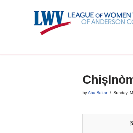
Skip
to
content
ChișI
by
Abu Bakar
Sunday, M