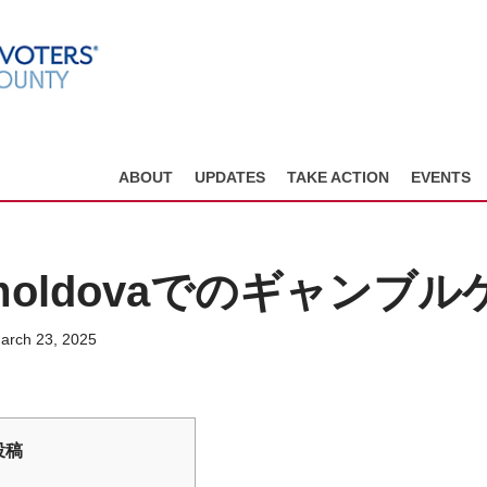
ABOUT
UPDATES
TAKE ACTION
EVENTS
nòmoldovaでのギャンブ
arch 23, 2025
投稿