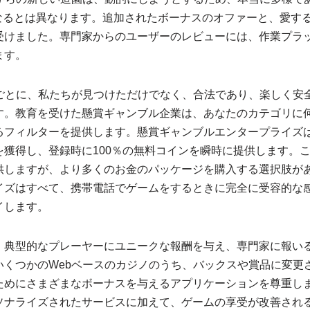
異なるとは異なります。追加されたボーナスのオファーと、愛す
受けました。専門家からのユーザーのレビューには、作業プラ
ます。
トごとに、私たちが見つけただけでなく、合法であり、楽しく安
す。教育を受けた懸賞ギャンブル企業は、あなたのカテゴリに
るフィルターを提供します。懸賞ギャンブルエンタープライズ
を獲得し、登録時に100％の無料コインを瞬時に提供します。
供しますが、より多くのお金のパッケージを購入する選択肢が
イズはすべて、携帯電話でゲームをするときに完全に受容的な
イします。
、典型的なプレーヤーにユニークな報酬を与え、専門家に報い
いくつかのWebベースのカジノのうち、バックスや賞品に変更
ためにさまざまなボーナスを与えるアプリケーションを尊重し
ソナライズされたサービスに加えて、ゲームの享受が改善され