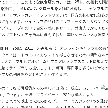
ができます。このような飲食店のカジノは、25ドルの優れた購
ッチを提供し、最初のバンクロールを大幅に改善し、ギャンブル
スロットサンドカシーノソフトウェアは、両方の初心者に複数
家になります。ハイトップの品質のグラフィックスとサウンド
ップステーブルの中で自分を感じさせます。外出先でがらくた
プスソフトウェアを簡単に備えており、毎回シームレスな演奏
g Enterprise、You.S. 2011年の参加者は、オンラインギャン
トウェアは、すべてのアカウントを感じさせるための簡単なル
クラシックテーブルビデオゲームとプログレッシブスロットに加えて
な賭けライブラリも提供します。当面、専門家は多くのビデオ
ンブルの利便性を楽しむことができます。
ムのような暗号通貨からの新しい出現は、現在、カジノバ
向けています。高速、プライベート、安全な購入により、
は、これまで以上に人気のあるプレーヤーとカジノの1つを受け
ノからの新しい造園は、動的にしようとするため、本当に多様で