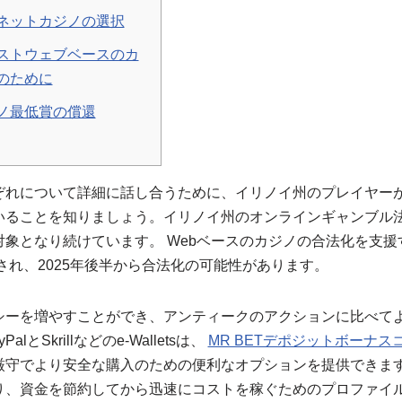
ネットカジノの選択
ストウェブベースのカ
のために
ノ最低賞の償還
ぞれについて詳細に話し合うために、イリノイ州のプレイヤー
いることを知りましょう。イリノイ州のオンラインギャンブル
象となり続けています。 Webベースのカジノの合法化を支
入され、2025年後半から合法化の可能性があります。
シーを増やすことができ、アンティークのアクションに比べて
yPalとSkrillなどのe-Walletsは、
MR BETデポジットボーナ
厳守でより安全な購入のための便利なオプションを提供できま
り、資金を節約してから迅速にコストを稼ぐためのプロファイ