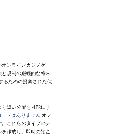
がオンラインカジノゲー
法と規制の継続的な将来
援するための提案された債
より短い分配を可能にす
スコードはありません
オン
す。これらのタイプのデ
ルを作成し、即時の預金