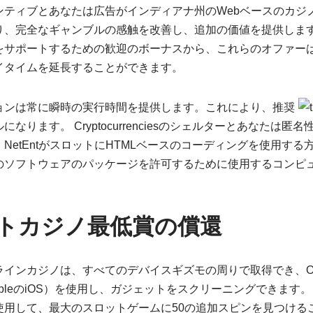
ンティブとあなたは広告がインディアナ州のWebベースのカジ
り、完全なギャンブルの感触を改善し、追加の価値を提供しま
をサポートするための歓迎のボーナスから、これらのオファー
イタイムを延長することができます。
ョンは常に瞬時の実行時間を提供します。これにより、推奨
なります。 Cryptocurrenciesのシェルターとあなたは
NetEntがスロットにHTMLベースのコーディングを使用す
のソフトウェアのパッケージを許可するために使用するコンピ
トカジノ最低賞の償還
ラインカジノは、すべてのデバイスギズモの周りで取得でき、O
S、AppleのiOS）を使用し、ガジェットをスクリーニングできま
使用して、最大のスロットゲームに50の追加スピンを見つける