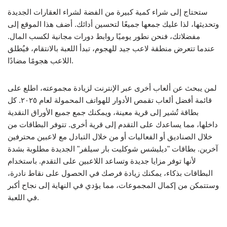
ستحتاج إلى شراء كمية كبيرة من الفضة لشراء العقارات الجديدة
وتحديثها، لذا عليك جمعها جميعًا لتحسين أدائك. أضف هذا الموقع إلى
مفضلاتك، فنحن نطور يوميًا روابط دورات مجانية لكسب المال.
عندما تتعرض منطقة لاعب جيد للهجوم، تبدأ اللعبة بالانتقام، فيُطلق
اللاعب هجومًا مضادًا.
لمن يبحث عن ألعاب أخرى عبر الإنترنت لزيادة مجموعته، اطلع على
قائمة أفضل ألعاب تقمص الأدوار للهواتف المحمولة لعام ٢٠٢٥. كل
بطاقة تُشير إلى قرية معينة، ويمكنك جمع جميع الأوراق النقدية
داخلها، مما يساعدك على التقدم إلى قرية أخرى. تتوفر البطاقات من
خلال الصناديق أو الفعاليات أو من خلال التبادل مع لاعبين محترفين
آخرين. بطاقات "ديليشس شوكليت بار سيلفر" الجديدة مطلوبة بشدة
لأنها توفر مزايا جديدة وتساعد اللاعبين على التقدم. باستخدام
البطاقات بذكاء، يمكنك زيادة فرصك في الحصول على نقاط نادرة،
وستتمكن من إكمال المجموعات، مما يؤدي في النهاية إلى نجاح أكبر
في اللعبة.