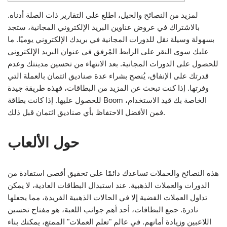
لمزيد من النصائح والحيل، اطلع على التقارير ذات الصلة أدناه.
بالاشتراك في عروض عناوين البريد الإلكتروني المجانية، ستجد
بسهولة وسيلة نقل للدورات المجانية في بريدك الإلكتروني يوميًا. ما
عليك سوى النقر على الرابط المُرفق في عنوان البريد الإلكتروني
للحصول على الدورات المجانية. بعد الانتهاء من تحسين مدينتك وعدم
قدرتك على الإنفاق، يُنصح بشراء عدة صناديق ائتمان بالعملة التي
وفرتها. إذا كنت تبحث عن المزيد من البطاقات، فهذه طريقة جيدة
للحصول عليها.
إذا كانت بطاقة Boom الخاصة بك قيد الاستخدام،
فمن الأفضل الاحتفاظ بأي صناديق ائتمان قبل ذلك.
حول الألعاب
هذه النصائح والحملات تساعدك دائمًا على تحقيق أقصى استفادة من
الدورات والعملات الذهبية. عند استبدال البطاقات العادية، لا يمكن
تداول العملات الفضية إلا في الحالات الذهبية الفريدة، مما يجعلها
نادرة. جمع البطاقات، أحد أهم جوانب اللعبة، هو مفتاح تحسين
اللاعبين وزيادة أمانهم. في عالم "تعلم العملات" الممتع، يمكنك بناء